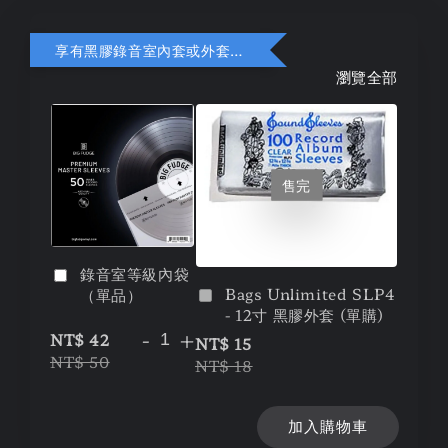
享有黑膠錄音室內套或外套折扣
瀏覽全部
售完
錄音室等級內袋
Bags Unlimited SLP4
（單品）
- 12寸 黑膠外套 (單購)
-
+
NT$ 42
NT$ 15
NT$ 50
NT$ 18
加入購物車