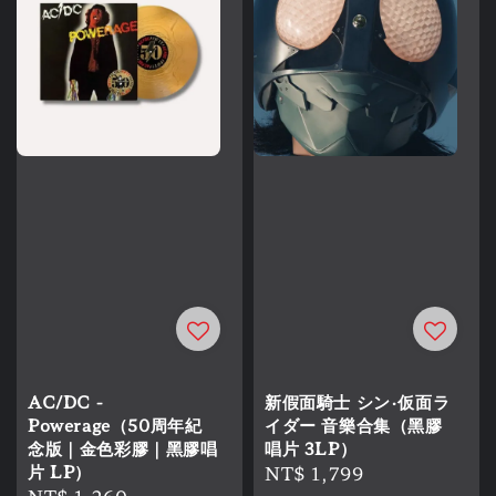
AC/DC -
新假面騎士 シン・仮面ラ
Powerage（50周年紀
イダー 音樂合集（黑膠
念版｜金色彩膠｜黑膠唱
唱片 3LP）
片 LP）
Regular
NT$ 1,799