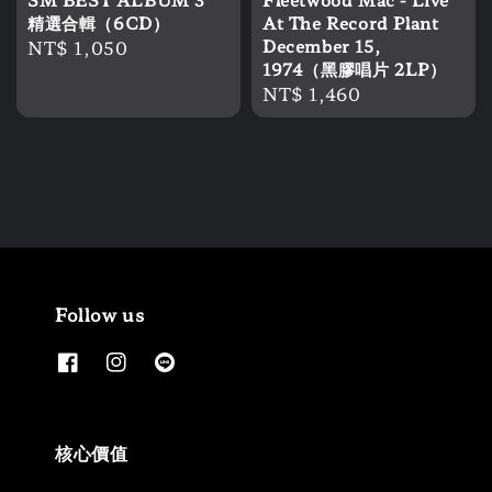
精選合輯（6CD）
At The Record Plant
Regular
NT$ 1,050
December 15,
1974（黑膠唱片 2LP）
price
Regular
NT$ 1,460
price
Follow us
核心價值