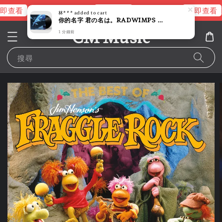
即查看
立即查看
立即查看
進擊的巨人片頭曲
NANA 彩膠
林***
added to cart
你的名字 君の名は。RADWIMPS 原聲帶 【新海誠｜2027/4月 再版】（黑膠唱片 2LP）
CM Music
1 分鐘前
搜尋