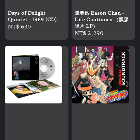
Days of Delight
陳奕迅 Eason Chan -
Quintet - 1969 (CD)
Life Continues （黑膠
Regular
NT$ 630
唱片 LP）
Regular
NT$ 2,290
price
price
優惠