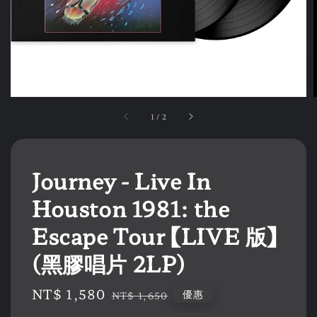
1
/
2
Journey - Live In
Houston 1981: the
Escape Tour 【LIVE 版】
(黑膠唱片 2LP)
Sale
NT$ 1,580
Regular
優惠
NT$ 1,650
price
price