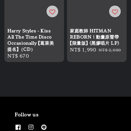
Harry Styles - Kiss
家庭教師 HITMAN
All The Time Disco
REBORN！動畫原聲帶
Occasionally 【葛萊美
【限量版】 (黑膠唱片 LP)
提名】（CD）
Sale
NT$ 1,990
Regular
NT$ 2,080
Regular
NT$ 670
price
price
price
Follow us