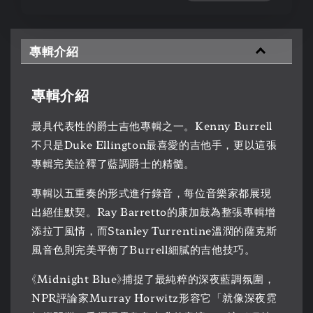
專輯介紹
專輯介紹
最具代表性的爵士吉他專輯之一。Kenny Burrell
不只是Duke Ellington最喜愛的吉他手，更以這張
專輯完美詮釋了藍調爵士的精髓。
專輯以五重奏的形式進行錄音，每位音樂家都展現
出絕佳默契。Ray Barretto的康加鼓為整張專輯增
添拉丁風情，而Stanley Turrentine溫潤的薩克斯
風音色則完美平衡了Burrell細膩的吉他技巧。
《Midnight Blue》捕捉了最純粹的深夜藍調氛圍，
NPR評論家Murray Horwitz形容它「就像深夜霓