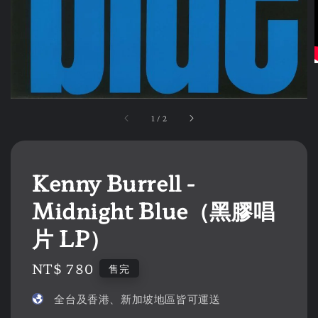
1
/
2
Kenny Burrell -
Midnight Blue（黑膠唱
片 LP）
Regular
NT$ 780
售完
price
全台及香港、新加坡地區皆可運送