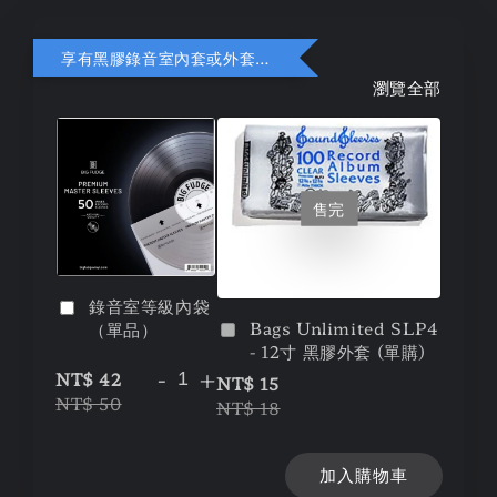
享有黑膠錄音室內套或外套折扣
瀏覽全部
售完
錄音室等級內袋
Bags Unlimited SLP4
（單品）
- 12寸 黑膠外套 (單購)
-
+
NT$ 42
NT$ 15
NT$ 50
NT$ 18
加入購物車