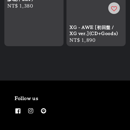
Regular
NT$ 1,380
price
XG - AWE [初回盤 /
XG ver.](CD+Goods)
Regular
NT$ 1,890
price
Follow us