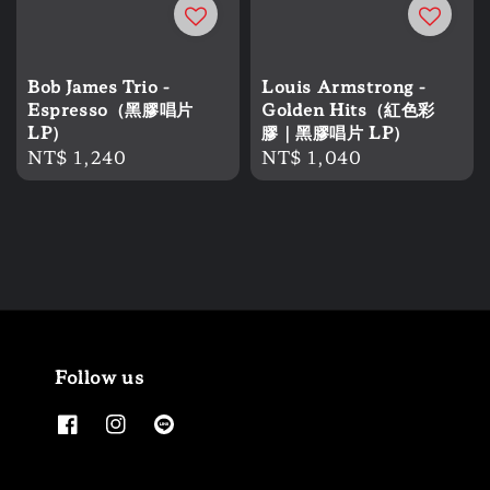
Bob James Trio -
Louis Armstrong -
Espresso（黑膠唱片
Golden Hits（紅色彩
LP）
膠｜黑膠唱片 LP）
Regular
NT$ 1,240
Regular
NT$ 1,040
price
price
Follow us