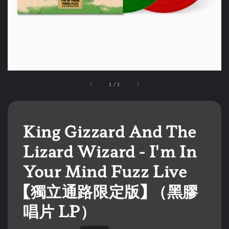
1
/
1
King Gizzard And The
Lizard Wizard - I'm In
Your Mind Fuzz Live
【獨立通路限定版】 （黑膠
唱片 LP）