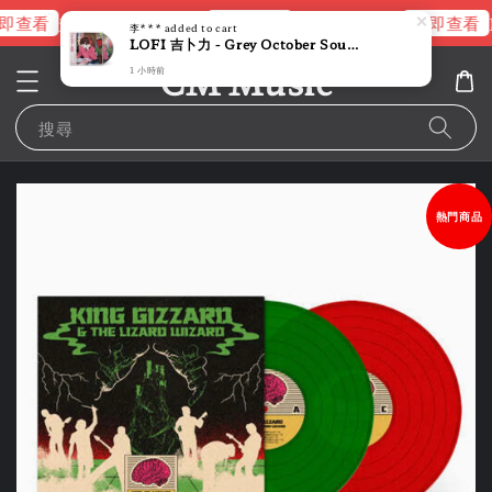
即查看
立即查看
立即查看
進擊的巨人片頭曲
NANA 彩膠
李***
added to cart
LOFI 吉卜力 - Grey October Sound（限量圖片彩膠｜黑膠唱片 LP）
CM Music
1 小時前
搜尋
熱門商品