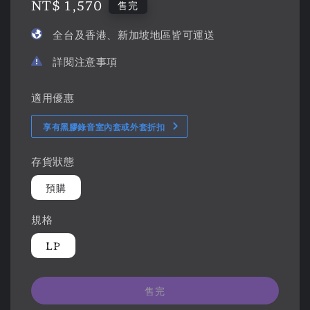
Regular
NT$ 1,570
售完
price
全台及香港、新加坡地區皆可運送
詳閱注意事項
適用優惠
享有黑膠錄音室內套或外套折扣
存貨狀態
預購
規格
LP
售完