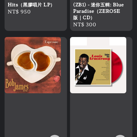
Hits（黑膠唱片 LP）
(ZB1) - 迷你五輯: Blue
Regular
NT$ 950
Paradise（ZEROSE
版｜CD）
price
Regular
NT$ 300
price