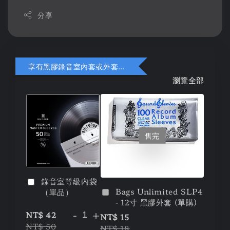
分享
享有黑膠錄音室內套或外套折扣
瀏覽全部
售完
錄音室等級內袋
Bags Unlimited SLP4
（單品）
- 12寸 黑膠外套 (單購)
-
+
NT$ 42
NT$ 15
NT$ 50
NT$ 18