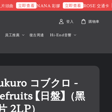
立即查看
立即查看
立
頭曲
NANA 彩膠
ROSE 交通卡
登入
購物車
員工推薦
復古周邊
Hi-End音響
ukuro コブクロ -
pefruits 【日盤】（黑
片 2LP）