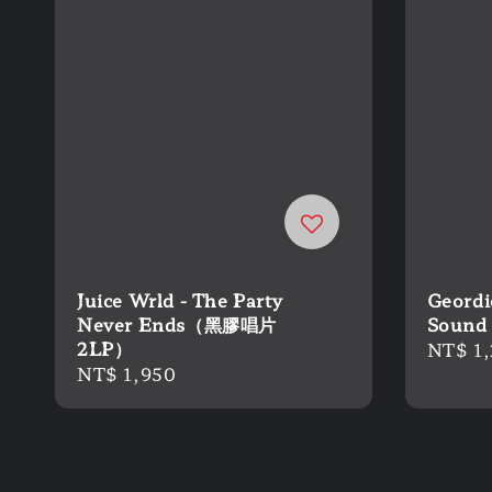
Juice Wrld - The Party
Geordi
Never Ends（黑膠唱片
Soun
2LP）
Regula
NT$ 1
Regular
NT$ 1,950
price
price