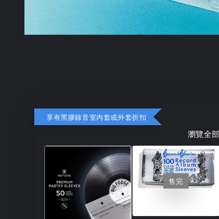
享有黑膠錄音室內套或外套折扣
瀏覽全
售完