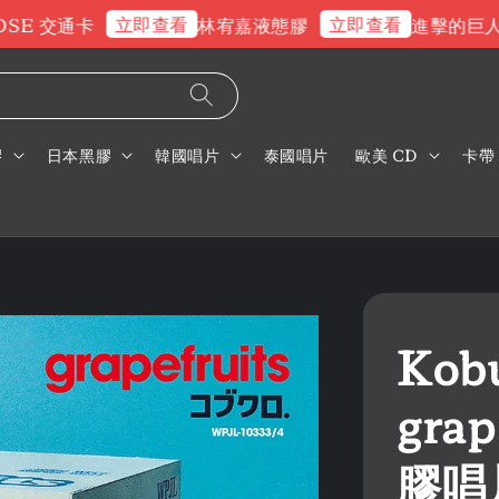
立即查看
立即查看
 交通卡
林宥嘉液態膠
進擊的巨人片
膠
日本黑膠
韓國唱片
泰國唱片
歐美 CD
卡帶
Kob
gra
膠唱