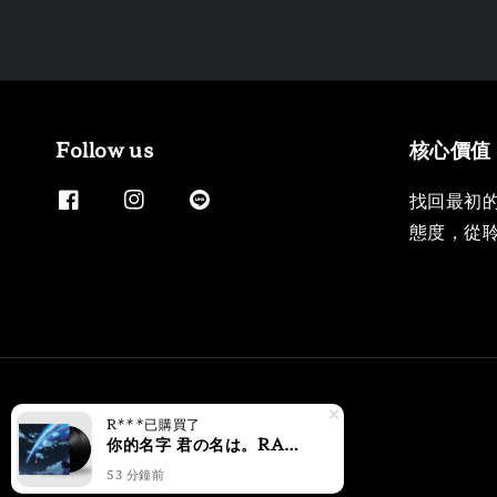
Follow us
核心價值
找回最初
態度，從
R***
已購買了
你的名字 君の名は。RADWIMPS 原聲帶 【新海誠｜2027/4月 再版】（黑膠唱片 2LP）