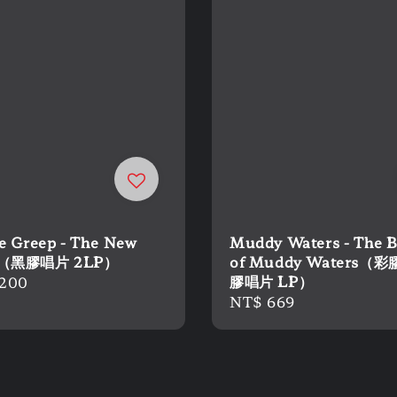
e Greep - The New
Muddy Waters - The B
d（黑膠唱片 2LP）
of Muddy Waters（
膠唱片 LP）
r
,200
Regular
NT$ 669
price