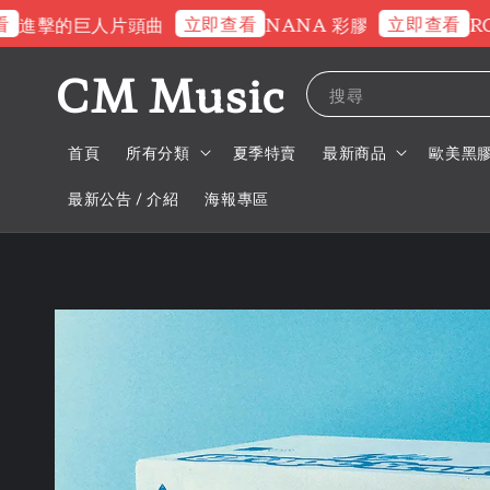
立即查看
立即查看
擊的巨人片頭曲
NANA 彩膠
ROSE
CM Music
搜尋
首頁
所有分類
夏季特賣
最新商品
歐美黑
最新公告 / 介紹
海報專區