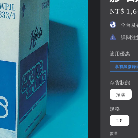
Regular
NT$ 1,
price
全台及
詳閱注
適用優惠
享有黑膠錄
存貨狀態
預購
規格
LP
數量