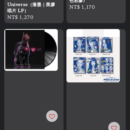
色彩膠)
Universe（潑墨｜黑膠
Regular
NT$ 1,170
唱片 LP）
price
Regular
NT$ 1,270
price