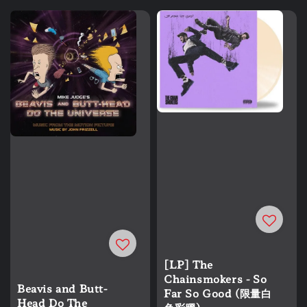
[LP] The
Chainsmokers - So
Beavis and Butt-
Far So Good (限量白
Head Do The