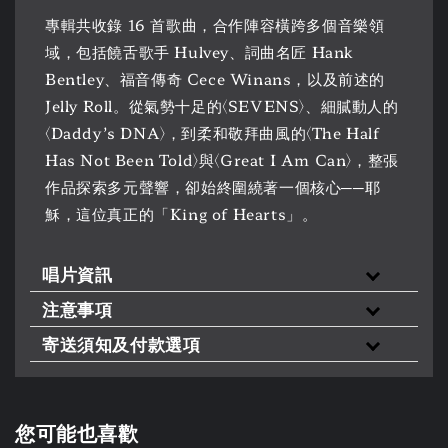
專輯共收錄 16 首歌曲，合作陣容橫跨多個音樂領
域，包括饒舌歌手 Hulvey、詞曲名匠 Hank
Bentley、福音傳奇 Cece Winans，以及前述的
Jelly Roll。從氣勢十足的〈SEVENS〉、細膩動人的
〈Daddy’s DNA〉，到柔和敬拜曲風的〈The Half
Has Not Been Told〉與〈Great I Am Can〉，整張
作品探索多元聲響，卻始終圍繞著一個核心──耶
穌，這位真正的「King of Hearts」。
唱片資訊
注意事項
寄送須知及付款選項
您可能也喜歡