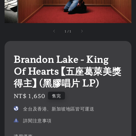
1
/
1
Brandon Lake - King
Of Hearts 【五座葛萊美獎
得主】 (黑膠唱片 LP)
Regular
NT$ 1,650
售完
price
全台及香港、新加坡地區皆可運送
詳閱注意事項