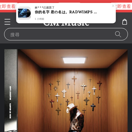
即查看
立即查看
立即查看
進擊的巨人片頭曲
NANA 彩膠
林***
已購買了
你的名字 君の名は。RADWIMPS 原聲帶 【新海誠｜2027/4月 再版】（黑膠唱片 2LP）
CM Music
1 小時前
搜尋