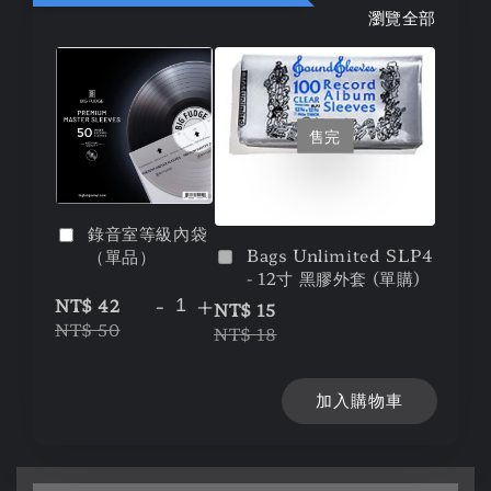
瀏覽全部
售完
錄音室等級內袋
Bags Unlimited SLP4
（單品）
- 12寸 黑膠外套 (單購)
-
+
NT$ 42
NT$ 15
NT$ 50
NT$ 18
加入購物車