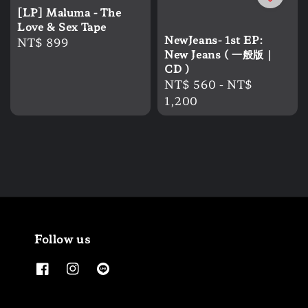
[LP] Maluma - The
Love & Sex Tape
NewJeans- 1st EP:
Regular
NT$ 899
New Jeans ( 一般版｜
price
CD )
Regular
NT$ 560
-
NT$
price
1,200
Follow us