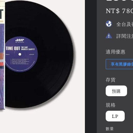
Regular
NT$ 78
price
全台及
詳閱注
適用優惠
享有黑膠錄
存貨
預購
規格
LP
數量