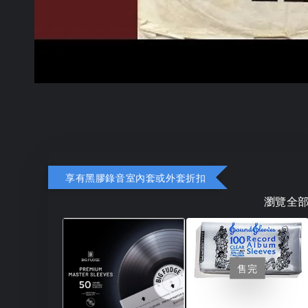
享有黑膠錄音室內套或外套折扣
瀏覽全
售完