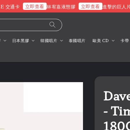
立即查看
立即查看
交通卡
林宥嘉液態膠
進擊的巨人片頭曲
膠
日本黑膠
韓國唱片
泰國唱片
歐美 CD
卡帶
Dave
- T
18