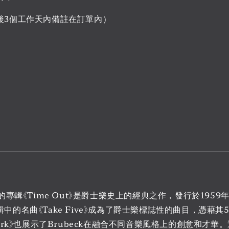
後3個工作天內備註在訂單內）
Quartet的專輯《Time Out》是爵士樂史上的經典之作，發行
名曲《Take Five》成為了爵士樂標誌性的曲目，憑藉其5/
la Turk》也展示了Brubeck在融合不同音樂風格上的創意