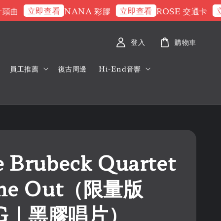
立即查看
立即查看
立即查
NANA 彩膠
ROSE 交通卡
登入
購物車
員工推薦
復古周邊
Hi-End音響
 Brubeck Quartet
ime Out（限量版
0G｜黑膠唱片）