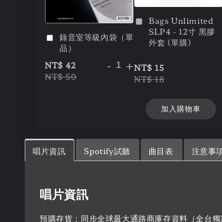
Bags Unlimited
SLP4 - 12寸 黑膠
錄音室等級內袋（單
外套 (單購)
品）
-
+
NT$ 42
NT$ 15
NT$ 50
NT$ 18
加入購物車
唱片資訊
Spotify試聽
曲目表
注意事
唱片資訊
預購存貨：同步全球最大通路商庫存資料（全台獨