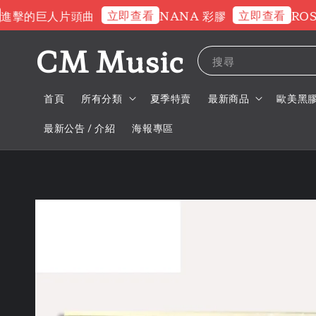
立即查看
立即查看
的巨人片頭曲
NANA 彩膠
ROSE 
CM Music
搜尋
首頁
所有分類
夏季特賣
最新商品
歐美黑
最新公告 / 介紹
海報專區