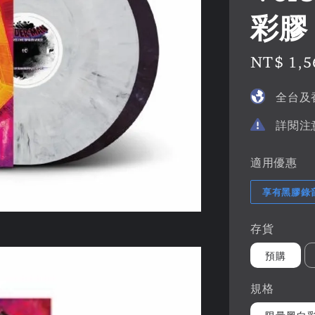
彩膠
Sale
NT$ 1,5
price
全台及
詳閱注
適用優惠
享有黑膠錄
存貨
預購
規格