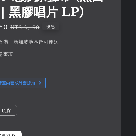
｜黑膠唱片 LP)
60
Regular
優惠
NT$ 2,190
price
香港、新加坡地區皆可運送
意事項
音室內套或外套折扣
現貨