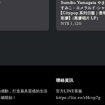
r
8
Sumiko Yamagata 
すみこ - エメラルド・シ
【Citypop 系列日盤｜
彩膠】（黑膠唱片 LP）
Regular
NT$ 1,120
price
聯絡資訊
的感動，打造最具質感的生活
官方LINE客服
聆聽開始！
https://lin.ee/rHcvp7g