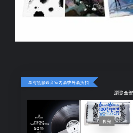
享有黑膠錄音室內套或外套折扣
瀏覽全
售完