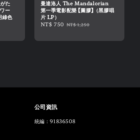
やまがた
曼達洛人 The Mandalorian
ャワー
第一季電影配樂 【圖膠】（黑膠唱
透明綠色
片 LP）
Sale
NT$ 750
Regular
NT$ 1,250
price
price
公司資訊
統編：91836508