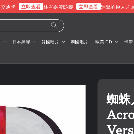
立即查看
立即查看
通卡
林宥嘉液態膠
進擊的巨人片頭曲
膠
日本黑膠
韓國唱片
泰國唱片
歐美 CD
卡帶
蜘蛛
Acro
Ver