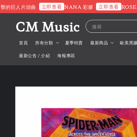
立即查看
立即查看
的巨人片頭曲
NANA 彩膠
ROSE 交
CM Music
搜尋
首頁
所有分類
夏季特賣
最新商品
歐美黑
最新公告 / 介紹
海報專區