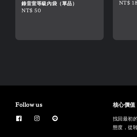
Regula
NT$ 1
錄音室等級內袋（單品）
price
Regular
NT$ 50
price
Follow us
核心價值
找回最初
態度，從