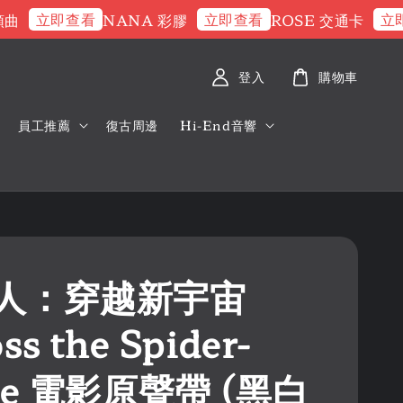
立即查看
立即查看
立即查
NANA 彩膠
ROSE 交通卡
登入
購物車
員工推薦
復古周邊
Hi-End音響
人：穿越新宇宙
ss the Spider-
se 電影原聲帶 (黑白