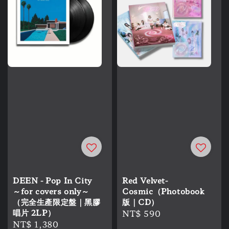
DEEN - Pop In City
Red Velvet-
～for covers only～
Cosmic（Photobook
（完全生產限定盤｜黑膠
版｜CD）
唱片 2LP）
Regular
NT$ 590
Regular
NT$ 1,380
price