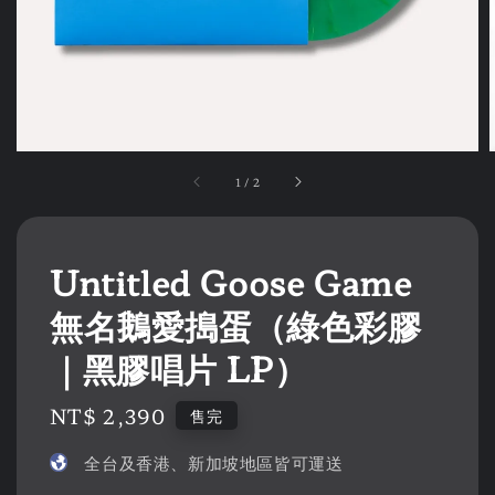
1
/
2
Untitled Goose Game
無名鵝愛搗蛋（綠色彩膠
｜黑膠唱片 LP）
Regular
NT$ 2,390
售完
price
全台及香港、新加坡地區皆可運送