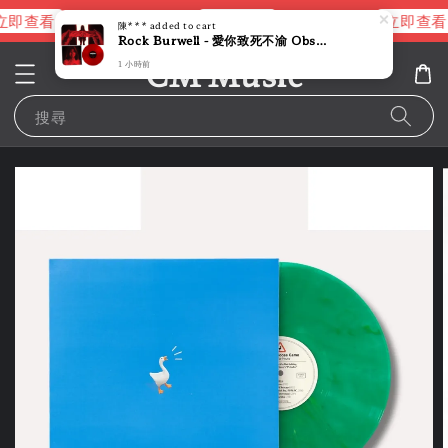
即查看
立即查看
立即查看
進擊的巨人片頭曲
NANA 彩膠
陳***
added to cart
Rock Burwell - 愛你致死不渝 Obsession 【紅色彩膠】（黑膠唱片 LP）
CM Music
1 小時前
搜尋