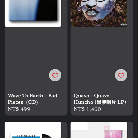
Wave To Earth - Bad
Quavo - Quavo
Pieces（CD）
Huncho (黑膠唱片 LP)
Regular
NT$ 499
Regular
NT$ 1,460
price
price