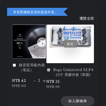
享有黑膠錄音室內套或外套折扣
瀏覽全部
售完
錄音室等級內袋
Bags Unlimited SLP4
（單品）
- 12寸 黑膠外套 (單購)
-
+
NT$ 42
NT$ 15
NT$ 50
NT$ 18
加入購物車