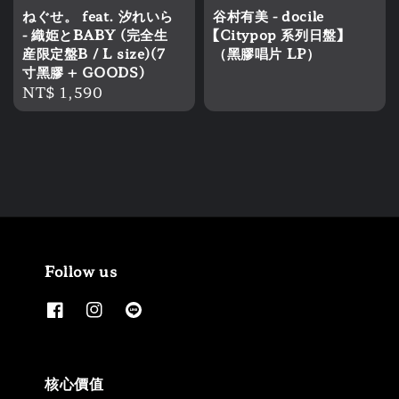
谷村有美 - docile
ねぐせ。 feat. 汐れいら
【Citypop 系列日盤】
- 織姫とBABY (完全生
（黑膠唱片 LP）
産限定盤B / L size)(7
寸黑膠 + GOODS)
Regular
NT$ 1,590
price
Follow us
核心價值