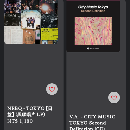
NRBQ - TOKYO 【日
盤】 (黑膠唱片 LP)
V.A. - CITY MUSIC
Regular
NT$ 1,180
TOKYO Second
price
Definition (CD)