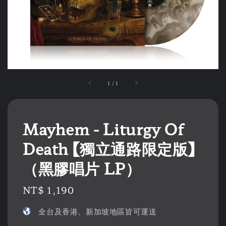
1
/
1
Mayhem - Liturgy Of
Death 【獨立通路限定版】
（黑膠唱片 LP）
Regular
NT$ 1,190
price
全台及香港、新加坡地區皆可運送