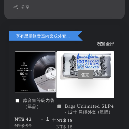
分享
享有黑膠錄音室內套或外套折扣
瀏覽全部
售完
錄音室等級內袋
Bags Unlimited SLP4
（單品）
- 12寸 黑膠外套 (單購)
-
+
NT$ 42
NT$ 15
NT$ 50
NT$ 18