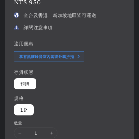
Regular
NT$ 950
price
全台及香港、新加坡地區皆可運送
詳閱注意事項
適用優惠
享有黑膠錄音室內套或外套折扣
存貨狀態
預購
規格
LP
數量