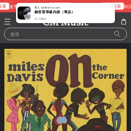
看
立即查看
立即查看
進擊的巨人片頭曲
NANA 彩膠
RO
有人
added to cart
錄音室等級內袋（單品）
CM Music
52 分鐘前
搜尋