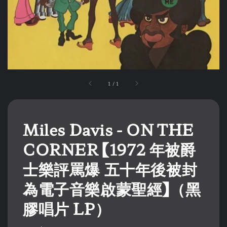
1
/
1
Miles Davis - ON THE
CORNER 【1972 年被爵
士樂評罵爆 五十年後被封
為電子音樂啟蒙聖經】（黑
膠唱片 LP）