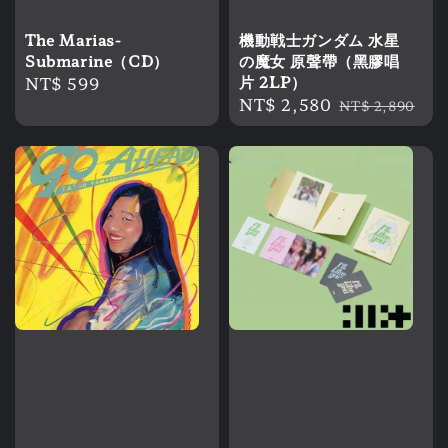
The Marias-
機動戦士ガンダム 水星
Submarine（CD）
の魔女 原聲帶（黑膠唱
Regular
NT$ 599
片 2LP）
Sale
NT$ 2,580
Regular
price
NT$ 2,890
price
price