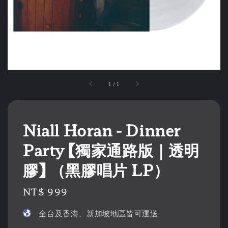
1
/
1
Niall Horan - Dinner
Party 【獨家通路版｜透明
膠】 （黑膠唱片 LP）
Regular
NT$ 999
price
全台及香港、新加坡地區皆可運送