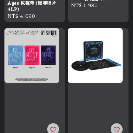
Ages 原聲帶 (黑膠唱片
Regular
NT$ 1,980
4LP)
price
Regular
NT$ 4,090
price