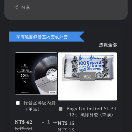
分享
享有黑膠錄音室內套或外套折扣
瀏覽全部
售完
錄音室等級內袋
Bags Unlimited SLP4
（單品）
- 12寸 黑膠外套 (單購)
-
+
NT$ 42
NT$ 15
NT$ 50
NT$ 18