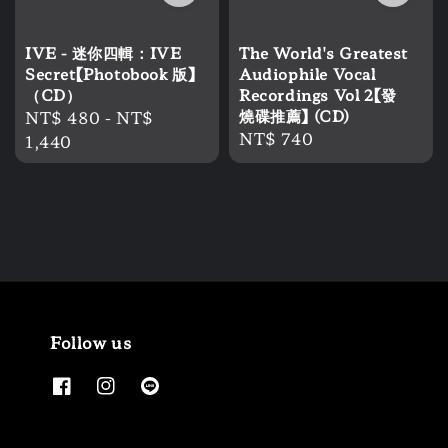
IVE - 迷你四輯：IVE
The World's Greatest
Secret【Photobook 版】
Audiophile Vocal
（CD）
Recordings Vol 2【發
Regular
NT$ 480
-
NT$
燒碟推薦】 (CD)
Regular
NT$ 740
price
1,440
price
Follow us