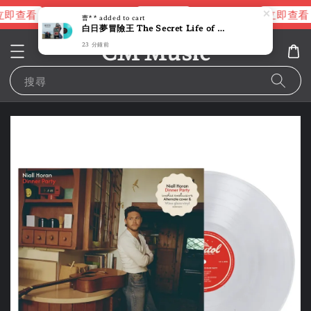
即查看
立即查看
立即查看
進擊的巨人片頭曲
NANA 彩膠
曹**
added to cart
白日夢冒險王 The Secret Life of Walter Mitty 原聲帶 【限量1,000張個別編號】（黑膠唱片LP）
CM Music
23 分鐘前
搜尋