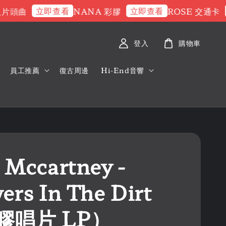
立即查看
立即查看
立
頭曲
NANA 彩膠
ROSE 交通卡
登入
購物車
員工推薦
復古周邊
Hi-End音響
 Mccartney -
ers In The Dirt
膠唱片 LP）