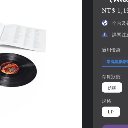
Regular
NT$ 1,1
price
全台及
詳閱注
適用優惠
享有黑膠錄
存貨狀態
預購
規格
LP