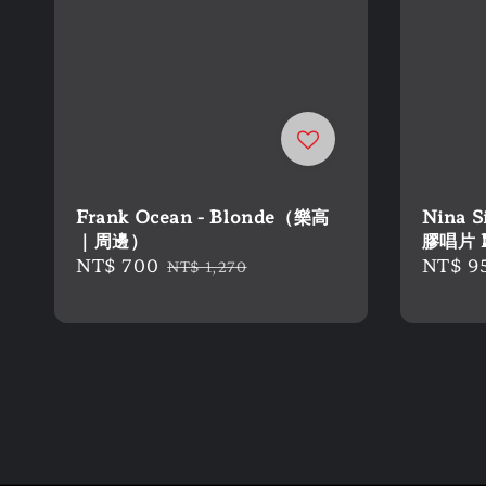
Frank Ocean - Blonde（樂高
Nina S
｜周邊）
膠唱片 
Sale
NT$ 700
Regular
Regula
NT$ 9
NT$ 1,270
price
price
price