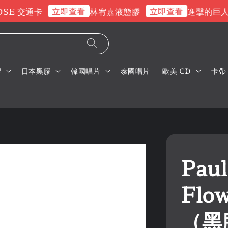
立即查看
立即查看
E 交通卡
林宥嘉液態膠
進擊的巨人片
膠
日本黑膠
韓國唱片
泰國唱片
歐美 CD
卡帶
Paul
Flow
（黑