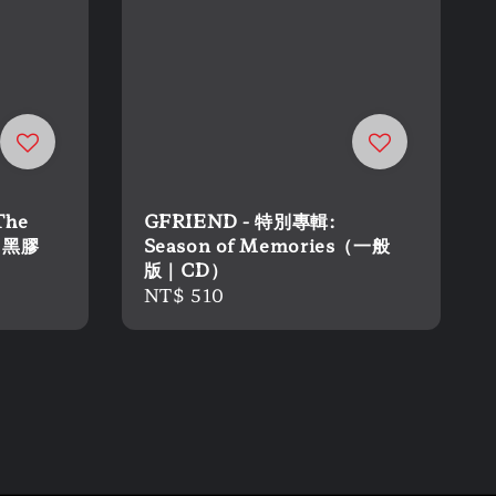
 The
GFRIEND - 特別專輯:
E（黑膠
Season of Memories（一般
版｜CD）
Regular
NT$ 510
price