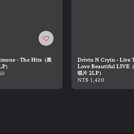
imone - The Hits（黑
Drivin N Cryin - Live
LP）
Love Beautiful LIV
唱片 2LP）
r
50
Regular
NT$ 1,420
price