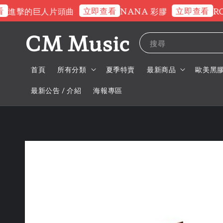
立即查看
立即查看
進擊的巨人片頭曲
NANA 彩膠
ROS
CM Music
搜尋
首頁
所有分類
夏季特賣
最新商品
歐美黑
最新公告 / 介紹
海報專區