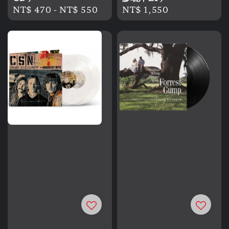
Regular
NT$ 470
-
NT$ 550
Regular
NT$ 1,550
price
price