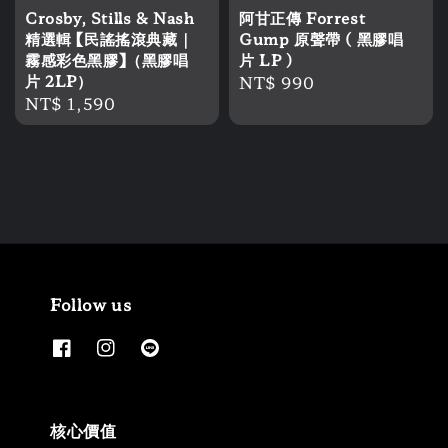
Crosby, Stills & Nash
阿甘正傳 Forrest
精選輯 【民謠搖滾典藏｜
Gump 原聲帶 ( 黑膠唱
霧感彩色黑膠】（黑膠唱
片 LP )
片 2LP）
Regular
NT$ 990
Regular
NT$ 1,590
price
price
Follow us
核心價值