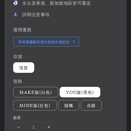
全台及香港、新加坡地區皆可運送
詳閱注意事項
適用優惠
享有黑膠錄音室內套或外套折扣
存貨
現貨
規格
MAKE版(白色)
YOU版(黑色)
MINE版(紅色)
隨機
合購
數量