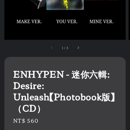
1
/
3
ENHYPEN - 迷你六輯:
Desire:
Unleash【Photobook版】
（CD）
Regular
NT$ 560
price