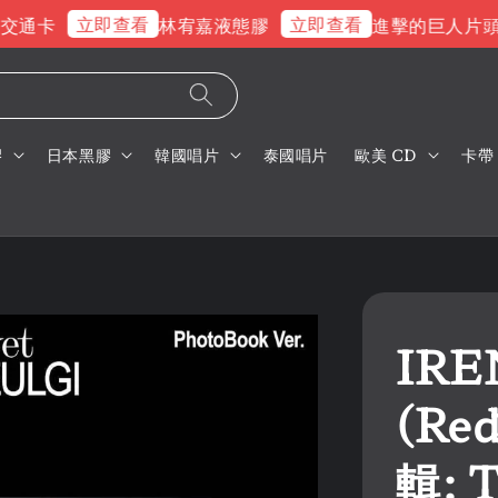
立即查看
立即查看
通卡
林宥嘉液態膠
進擊的巨人片頭曲
膠
日本黑膠
韓國唱片
泰國唱片
歐美 CD
卡帶
IRE
(Red
輯: 