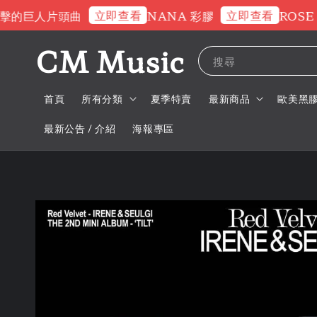
立即查看
立即查看
巨人片頭曲
NANA 彩膠
ROSE 交
CM Music
搜尋
首頁
所有分類
夏季特賣
最新商品
歐美黑
最新公告 / 介紹
海報專區