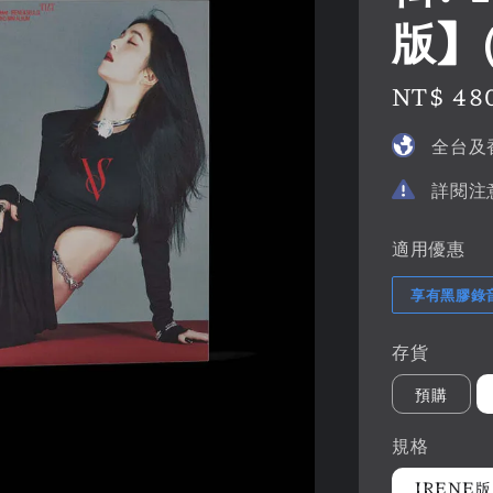
版】
Regular
NT$ 48
price
全台及
詳閱注
適用優惠
享有黑膠錄
存貨
預購
規格
IRENE版