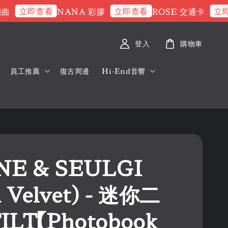
立即查看
立即查看
立即查
NANA 彩膠
ROSE 交通卡
登入
購物車
員工推薦
復古周邊
Hi-End音響
NE & SEULGI
 Velvet) - 迷你二
TILT【Photobook