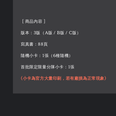
[ 商品內容 ]
版本：3版（A版 / B版 / C版）
寫真書：88頁
隨機小卡：1張（6種隨機）
首批限定限量分隊小卡：1張
(小卡為官方大量印刷，若有廠損為正常現象)