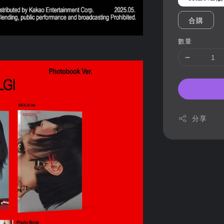
合購
數量
分享