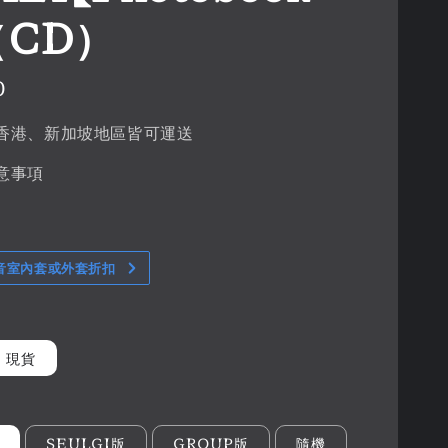
（CD）
0
香港、新加坡地區皆可運送
意事項
音室內套或外套折扣
現貨
SEULGI版
GROUP版
隨機