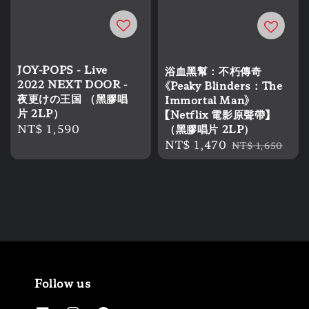
JOY-POPS - Live
浴血黑幫：不朽傳奇
2022 NEXT DOOR -
《Peaky Blinders：The
夜更けの王国 （黑膠唱
Immortal Man》
片 2LP）
【Netflix 電影原聲帶】
Regular
NT$ 1,590
（黑膠唱片 2LP）
Sale
NT$ 1,470
Regular
price
NT$ 1,650
price
price
Follow us