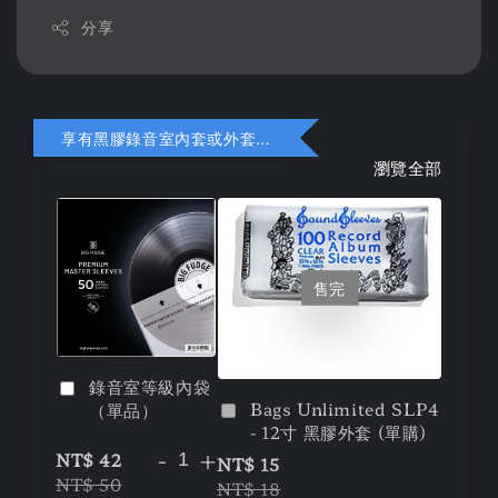
分享
享有黑膠錄音室內套或外套折扣
瀏覽全部
售完
錄音室等級內袋
Bags Unlimited SLP4
（單品）
- 12寸 黑膠外套 (單購)
-
+
NT$ 42
NT$ 15
NT$ 50
NT$ 18