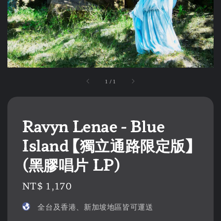
1
/
1
Ravyn Lenae - Blue
Island 【獨立通路限定版】
(黑膠唱片 LP)
Regular
NT$ 1,170
price
全台及香港、新加坡地區皆可運送