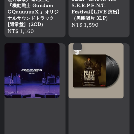
『機動戰士 Gundam
S.E.R.P.E.N.T.
GQuuuuuuX 』オリジ
Festival 【LIVE 演出】
ナルサウンドトラック
（黑膠唱片 3LP）
[通常盤]（2CD）
Regular
NT$ 1,590
Regular
NT$ 1,160
price
price
優惠