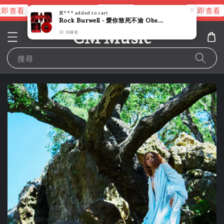
即查看
立即查看
立即查看
進擊的巨人片頭曲
NANA 彩膠
黃***
added to cart
Rock Burwell - 愛你致死不渝 Obsession 【紅色彩膠】（黑膠唱片 LP）
CM Music
12 分鐘前
搜尋