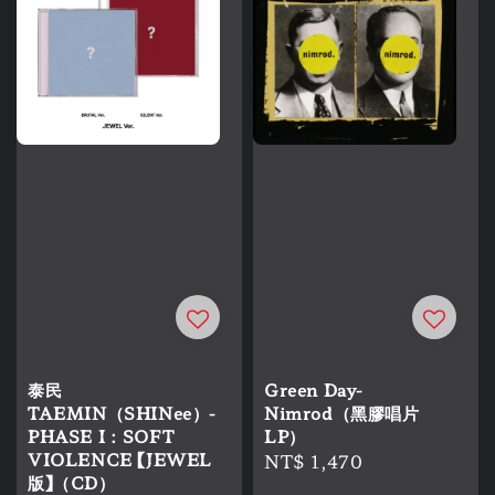
泰民
Green Day-
TAEMIN（SHINee）-
Nimrod（黑膠唱片
PHASE I：SOFT
LP）
VIOLENCE 【JEWEL
Regular
NT$ 1,470
版】（CD）
price