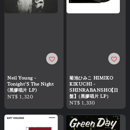
Neil Young -
菊池ひみこ HIMIKO
Tonight'S The Night
KIKUCHI -
(黑膠唱片 LP)
SHINRABANSHO【日
Regular
NT$ 1,320
盤】（黑膠唱片 LP）
Regular
NT$ 1,330
price
price