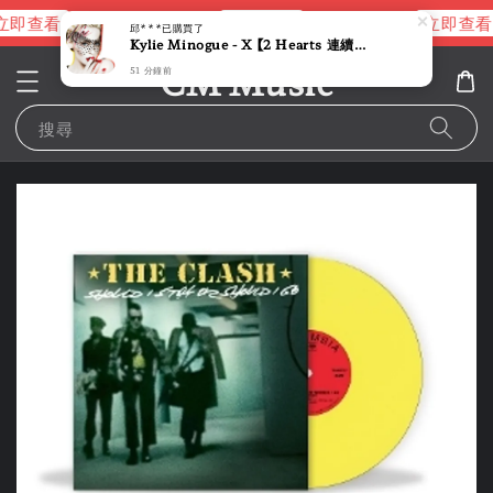
立即查看
立即查看
立即查看
進擊的巨人片頭曲
NANA 彩膠
邱***
已購買了
Kylie Minogue - X 【2 Hearts 連續單曲 Kylie 電子流行最強回歸】 (黑膠唱片 LP)
CM Music
51 分鐘前
搜尋