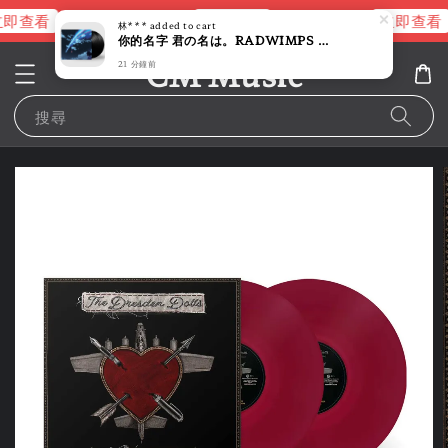
即查看
立即查看
立即查看
進擊的巨人片頭曲
NANA 彩膠
林***
added to cart
你的名字 君の名は。RADWIMPS 原聲帶 【新海誠｜2027/4月 再版】（黑膠唱片 2LP）
CM Music
21 分鐘前
搜尋