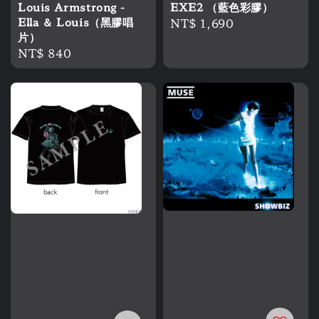
Louis Armstrong -
EXE2 （藍色彩膠）
Ella ＆ Louis（黑膠唱
Regular
NT$ 1,690
片）
price
Regular
NT$ 840
price