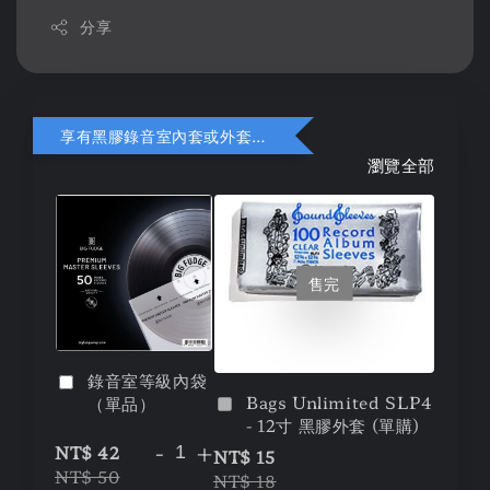
分享
享有黑膠錄音室內套或外套折扣
瀏覽全部
售完
錄音室等級內袋
Bags Unlimited SLP4
（單品）
- 12寸 黑膠外套 (單購)
-
+
NT$ 42
NT$ 15
NT$ 50
NT$ 18