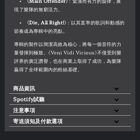
•
〈Main Offender〉
：緊湊而有力的旋律，展
現了樂隊的無窮活力。
•
〈Die, All Right!〉
：以其直率的歌詞和動感的
節奏成為專輯中的亮點。
專輯的製作以簡潔高效為核心，將每一個音符的力
量發揮到極致。《Veni Vidi Vicious》不僅受到樂
評界的廣泛讚譽，也在商業上取得了成功，為樂隊
贏得了全球範圍內的粉絲基礎。
商品資訊
Spotify試聽
注意事項
寄送須知及付款選項