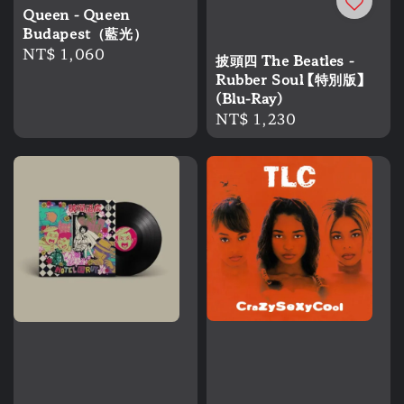
Queen - Queen
Budapest（藍光）
Regular
NT$ 1,060
披頭四 The Beatles -
price
Rubber Soul 【特別版】
(Blu-Ray)
Regular
NT$ 1,230
price