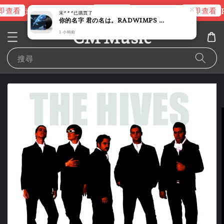
即查看
立即查看
立即查看
進擊的巨人片頭曲
NANA 彩膠
R
宋***
已購買了
你的名字 君の名は。RADWIMPS 原聲帶 【新海誠｜2027/4月 再版】（黑膠唱片 2LP）
CM Music
1 小時前
搜尋