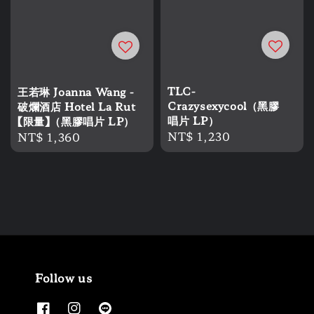
TLC-
王若琳 Joanna Wang -
Crazysexycool（黑膠
破爛酒店 Hotel La Rut
唱片 LP）
【限量】（黑膠唱片 LP）
Regular
NT$ 1,230
Regular
NT$ 1,360
price
price
Follow us