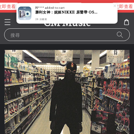
即查看
立即查看
立即查看
進擊的巨人片頭曲
NANA 彩膠
阿***
added to cart
勝利女神：妮姬NIKKE 原聲帶 OST 【OLD TALES｜藍白彩膠】（黑膠唱片 LP）
CM Music
28 分鐘前
搜尋