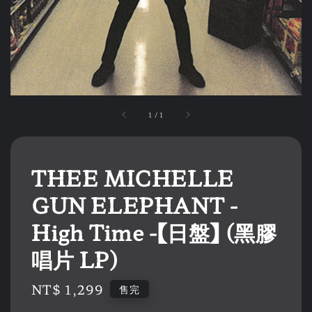
1
/
1
THEE MICHELLE
GUN ELEPHANT -
High Time -【日盤】 (黑膠
唱片 LP)
Regular
NT$ 1,299
售完
price