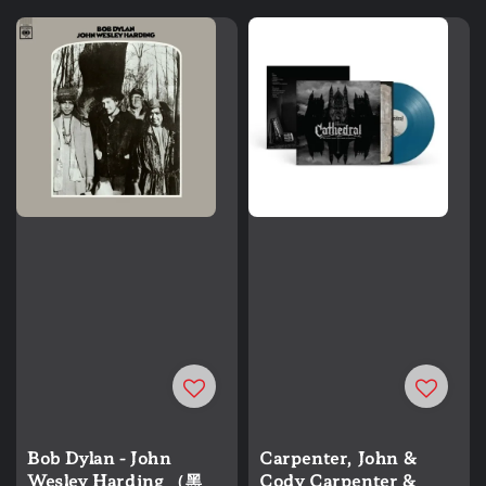
Bob Dylan - John
Carpenter, John &
Wesley Harding （黑
Cody Carpenter &