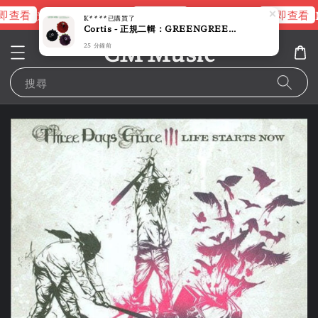
即查看
立即查看
立即查看
進擊的巨人片頭曲
NANA 彩膠
R
K****
已購買了
Cortis - 正規二輯：GREENGREEN 【CORTIS BALL 版】（CD）
CM Music
25 分鐘前
搜尋