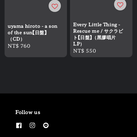
Every Little Thing -
uyama hiroto - a son
Rescue me / サクラビ
of the sun【日盤】
ト【日盤】（黑膠唱片
（CD）
LP）
Regular
NT$ 760
Regular
NT$ 550
price
price
Follow us