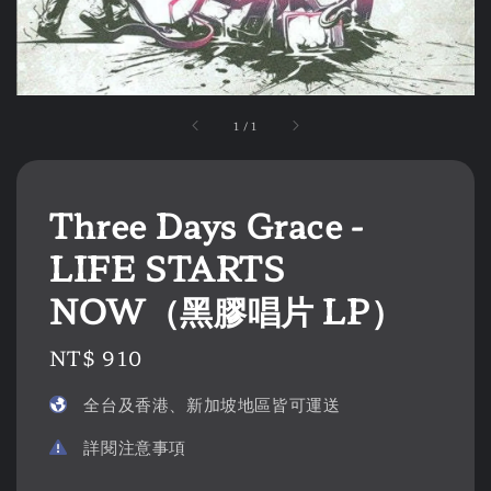
1
/
1
Three Days Grace -
LIFE STARTS
NOW（黑膠唱片 LP）
Regular
NT$ 910
price
全台及香港、新加坡地區皆可運送
詳閱注意事項