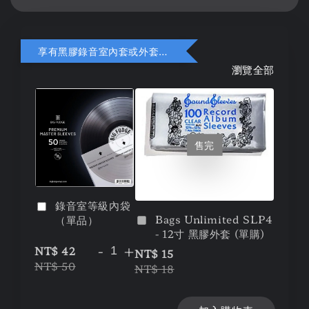
享有黑膠錄音室內套或外套折扣
瀏覽全部
售完
錄音室等級內袋
Bags Unlimited SLP4
（單品）
- 12寸 黑膠外套 (單購)
-
+
NT$ 42
NT$ 15
NT$ 50
NT$ 18