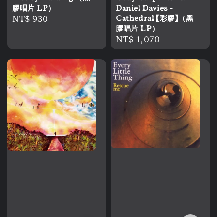
膠唱片 LP）
Daniel Davies -
Regular
NT$ 930
Cathedral 【彩膠】（黑
膠唱片 LP）
price
Regular
NT$ 1,070
price