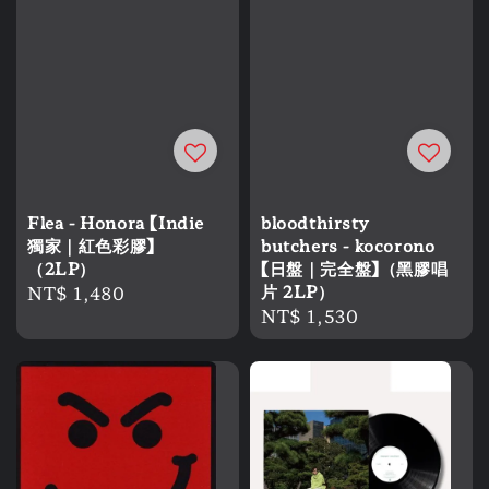
Flea - Honora 【Indie
bloodthirsty
獨家｜紅色彩膠】
butchers - kocorono
（2LP）
【日盤｜完全盤】（黑膠唱
Regular
NT$ 1,480
片 2LP）
Regular
NT$ 1,530
price
price