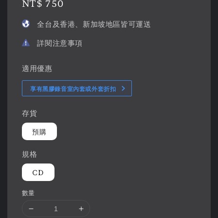
Regular
NT$ 750
price
全台及香港、新加坡地區皆可運送
詳閱注意事項
適用優惠
享有黑膠錄音室內套或外套折扣
存貨
預購
規格
CD
數量