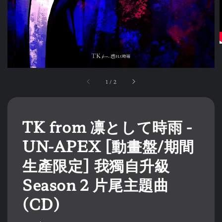
1
/
2
TK from 凛として時雨 -
UN-APEX [動畫盤/期間
生產限定] 我獨自升級
Season 2 片尾主題曲
(CD)