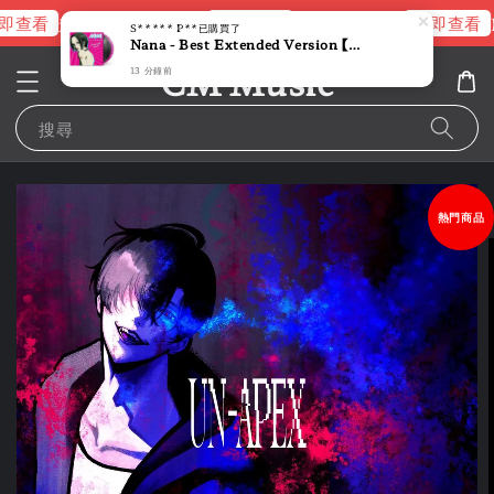
即查看
立即查看
立即查看
進擊的巨人片頭曲
NANA 彩膠
R
S***** P**
已購買了
Nana - Best Extended Version 【粉紫潑墨彩膠】（黑膠唱片 LP）
CM Music
13 分鐘前
搜尋
熱門商品