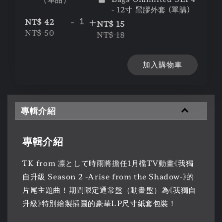
- 12寸 黑膠外套 (單購)
-
+
NT$ 42
NT$ 15
NT$ 50
NT$ 18
加入購物車
專輯介紹
專輯介紹
TK from 凛として時雨將擔任1月檔TV動畫《我獨
自升級 Season 2 -Arise from the Shadow-》的
片尾主題曲！期間限定通常盤（動畫盤）為《我獨自
升級》特別繪製插圖的豪華LP尺寸紙套包裝！