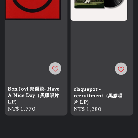
Bon Jovi 邦喬飛- Have
claquepot -
A Nice Day（黑膠唱片
recruitment（黑膠唱
LP）
片 LP）
Regular
NT$ 1,770
Regular
NT$ 1,280
price
price