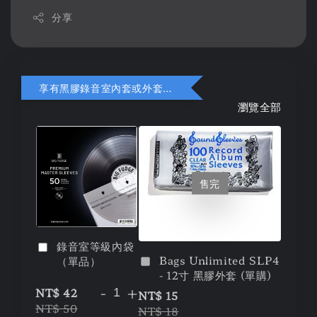
分享
享有黑膠錄音室內套或外套折扣
瀏覽全部
售完
錄音室等級內袋
Bags Unlimited SLP4
（單品）
- 12寸 黑膠外套 (單購)
-
+
NT$ 42
NT$ 15
NT$ 50
NT$ 18