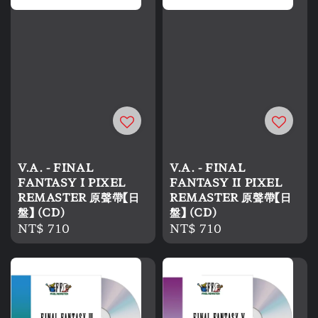
V.A. - FINAL
V.A. - FINAL
FANTASY I PIXEL
FANTASY II PIXEL
REMASTER 原聲帶【日
REMASTER 原聲帶【日
盤】 (CD)
盤】 (CD)
Regular
NT$ 710
Regular
NT$ 710
price
price