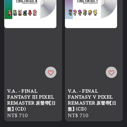
V.A. - FINAL
V.A. - FINAL
FANTASY III PIXEL
FANTASY V PIXEL
REMASTER 原聲帶【日
REMASTER 原聲帶【日
盤】 (CD)
盤】 (CD)
Regular
NT$ 710
Regular
NT$ 710
price
price