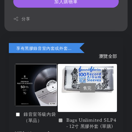
加入購物車
分享
享有黑膠錄音室內套或外套折扣
瀏覽全部
售完
錄音室等級內袋
Bags Unlimited SLP4
（單品）
- 12寸 黑膠外套 (單購)