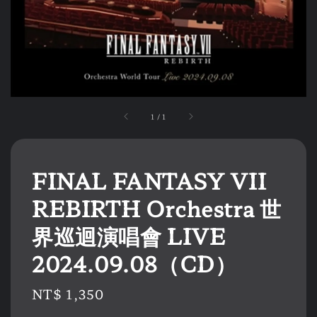
1
/
1
FINAL FANTASY VII
REBIRTH Orchestra 世
界巡迴演唱會 LIVE
2024.09.08（CD）
Regular
NT$ 1,350
price