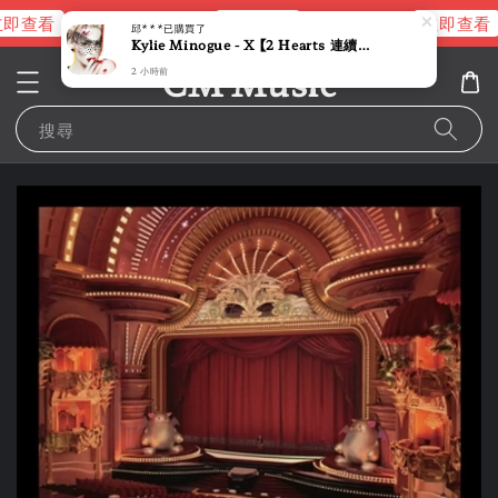
即查看
立即查看
立即查看
進擊的巨人片頭曲
NANA 彩膠
邱***
已購買了
Kylie Minogue - X 【2 Hearts 連續單曲 Kylie 電子流行最強回歸】 (黑膠唱片 LP)
CM Music
2 小時前
搜尋