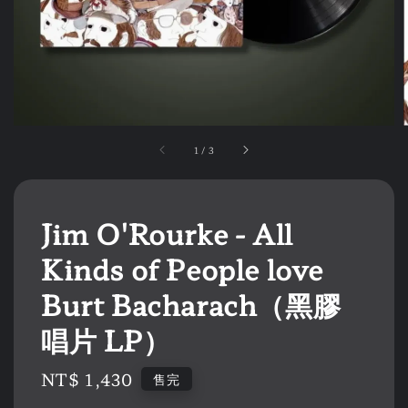
1
/
3
Jim O'Rourke - All
Kinds of People love
Burt Bacharach（黑膠
唱片 LP）
Regular
NT$ 1,430
售完
price