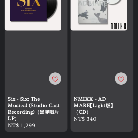
Six - Six: The
NMIXX - AD
Musical (Studio Cast
MARE【Light版】
Recording)（黑膠唱片
（CD）
LP）
Regular
NT$ 340
Regular
NT$ 1,299
price
price