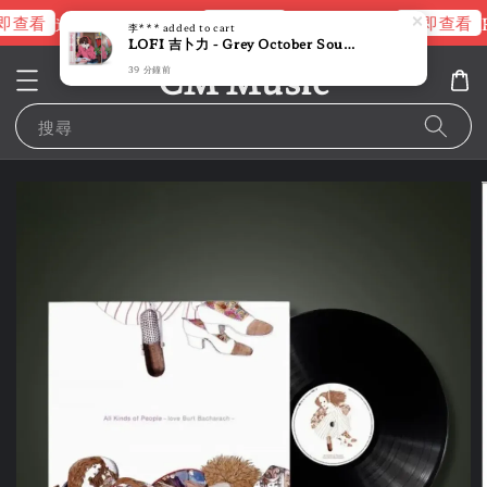
即查看
立即查看
立即查看
進擊的巨人片頭曲
NANA 彩膠
R
李***
added to cart
LOFI 吉卜力 - Grey October Sound（限量圖片彩膠｜黑膠唱片 LP）
CM Music
39 分鐘前
搜尋