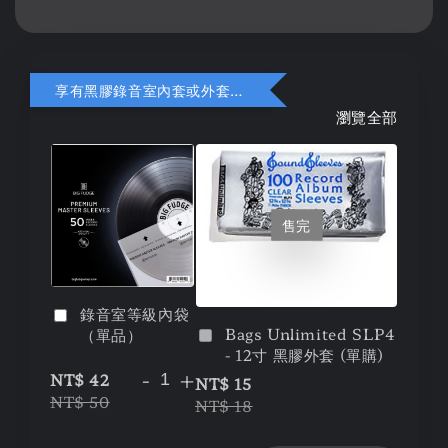
享有黑膠錄音室內套或外套折扣
瀏覽全部
售完
錄音室等級內袋
Bags Unlimited SLP4
（單品）
- 12寸 黑膠外套 (單購)
-
+
NT$ 42
NT$ 15
NT$ 50
NT$ 18