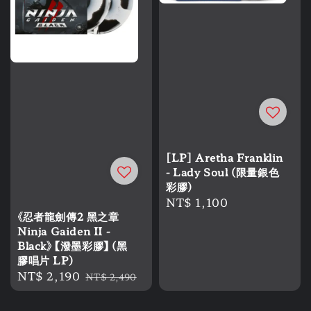
[LP] Aretha Franklin
- Lady Soul (限量銀色
彩膠)
Regular
NT$ 1,100
《忍者龍劍傳2 黑之章
price
Ninja Gaiden II -
Black》 【潑墨彩膠】 (黑
膠唱片 LP)
Sale
NT$ 2,190
Regular
NT$ 2,490
price
price