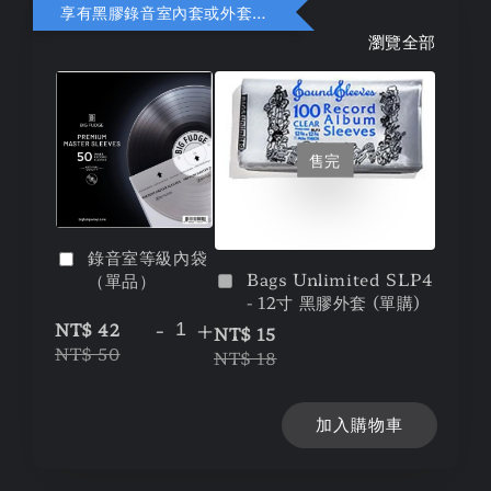
享有黑膠錄音室內套或外套折扣
瀏覽全部
售完
錄音室等級內袋
Bags Unlimited SLP4
（單品）
- 12寸 黑膠外套 (單購)
-
+
NT$ 42
NT$ 15
NT$ 50
NT$ 18
加入購物車