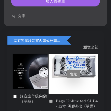
加入購物車
分享
享有黑膠錄音室內套或外套折扣
瀏覽全部
售完
錄音室等級內袋
Bags Unlimited SLP4
（單品）
- 12寸 黑膠外套 (單購)