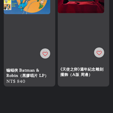
《天使之卵》週年紀念雕刻
蝙蝠俠 Batman &
擺飾（A版 周邊）
Robin（黑膠唱片 LP）
Regular
NT$ 840
price