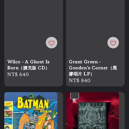
Wilco - A Ghost Is
Grant Green -
Born（擴充版 CD）
Gooden's Corner（黑
Regular
NT$ 640
膠唱片 LP）
Regular
NT$ 840
price
price
售完