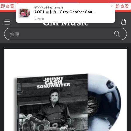
即查看
立即查看
立即查看
進擊的巨人片頭曲
NANA 彩膠
李***
added to cart
LOFI 吉卜力 - Grey October Sound（限量圖片彩膠｜黑膠唱片 LP）
CM Music
1 小時前
搜尋