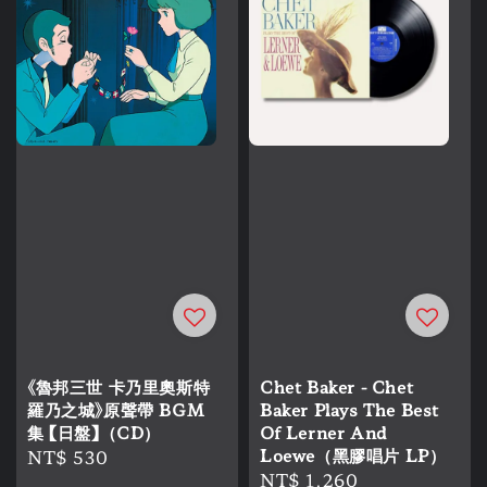
《魯邦三世 卡乃里奧斯特
Chet Baker - Chet
羅乃之城》原聲帶 BGM
Baker Plays The Best
集 【日盤】（CD）
Of Lerner And
Regular
NT$ 530
Loewe（黑膠唱片 LP）
Regular
NT$ 1,260
price