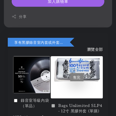
加入購物車
分享
享有黑膠錄音室內套或外套折扣
瀏覽全部
售完
錄音室等級內袋
Bags Unlimited SLP4
（單品）
- 12寸 黑膠外套 (單購)