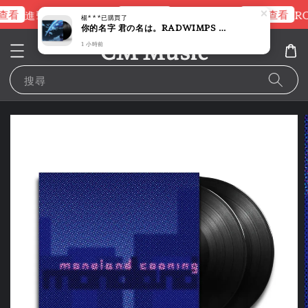
查看
立即查看
立即查看
進擊的巨人片頭曲
NANA 彩膠
RO
楊***
已購買了
你的名字 君の名は。RADWIMPS 原聲帶 【新海誠｜2027/4月 再版】（黑膠唱片 2LP）
CM Music
1 小時前
搜尋