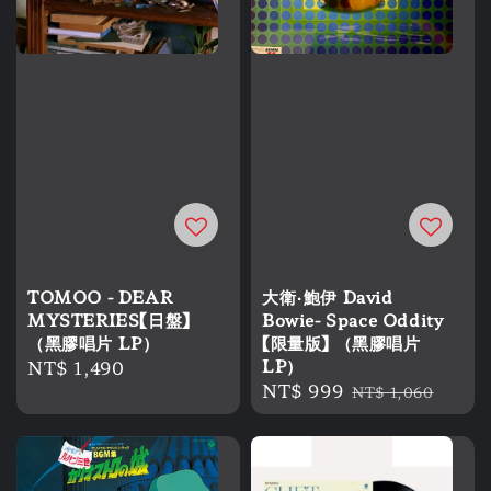
TOMOO - DEAR
大衛·鮑伊 David
MYSTERIES【日盤】
Bowie- Space Oddity
（黑膠唱片 LP）
【限量版】 （黑膠唱片
Regular
NT$ 1,490
LP）
Sale
NT$ 999
Regular
price
NT$ 1,060
price
price