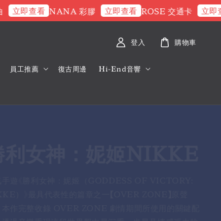
查看
立即查看
立即查看
NANA 彩膠
ROSE 交通卡
林
登入
購物車
員工推薦
復古周邊
Hi-End音響
馭叛客 2077
yberpunk 2077:
uture Sound of