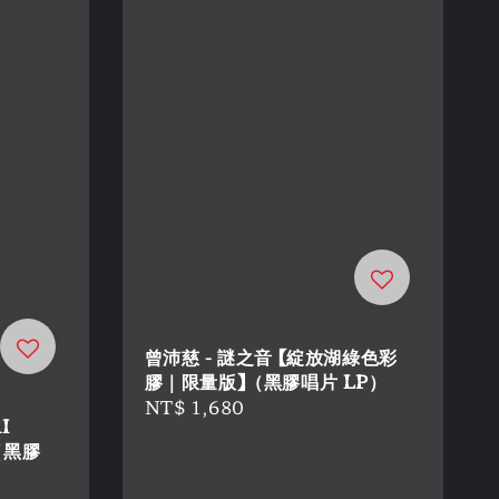
曾沛慈 - 謎之音 【綻放湖綠色彩
膠｜限量版】（黑膠唱片 LP）
Regular
NT$ 1,680
I
price
（黑膠