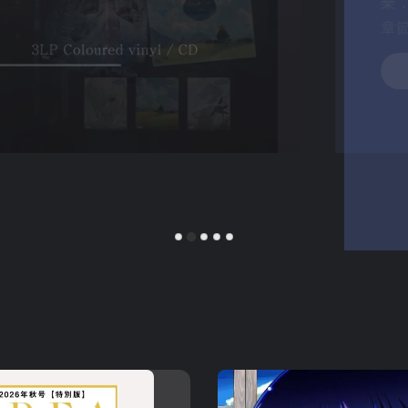
N
《電
屢獲
Pro
知名