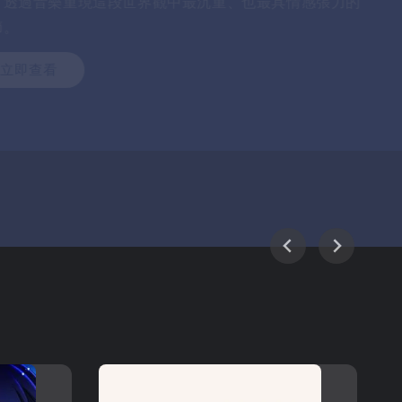
ight City
馭叛客2077：夜之城未來之聲》原聲帶的首次實體發行<
殊榮的《電馭叛客2077》動作角色扮演遊戲由 CD
jekt Red 開發，於2020年發行，此後已成為史上最具
度及最暢銷的電玩遊戲之一。
立即查看