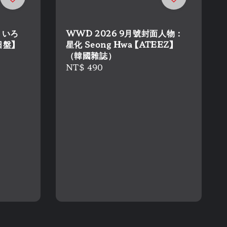
- いろ
WWD 2026 9月號封面人物：
日盤】
星化 Seong Hwa 【ATEEZ】
（韓國雜誌）
Regular
NT$ 490
price