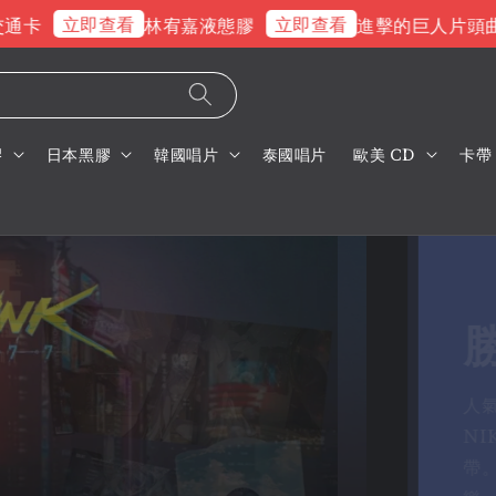
立即查看
立即查看
立即
林宥嘉液態膠
進擊的巨人片頭曲
膠
日本黑膠
韓國唱片
泰國唱片
歐美 CD
卡帶
電
C
F