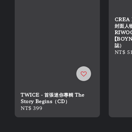
CREA
封面人物
RIWO
【BOY
誌）
Regula
NT$ 5
price
TWICE - 首張迷你專輯 The
Story Begins（CD）
Regular
NT$ 399
price