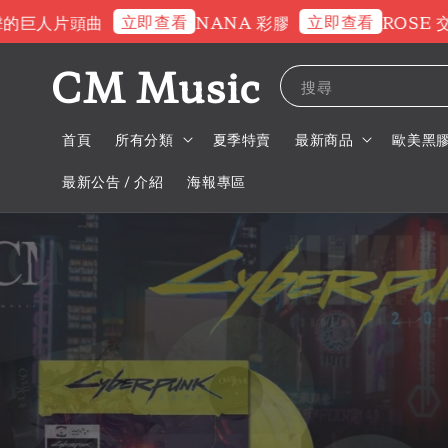
立即查看
立即查看
片頭曲
NANA 彩膠
ROSE 交通卡
CM Music
搜尋
首頁
所有分類
夏季特賣
最新商品
歐美黑
最新公告 / 介紹
海報專區