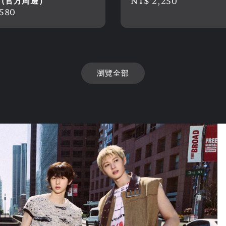
 （官方周邊）
Regular
NT$ 2,250
r
,580
price
瀏覽全部