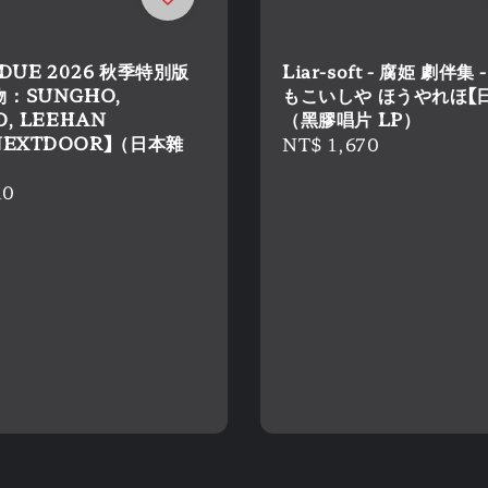
 DUE 2026 秋季特別版
Liar-soft - 腐姫 劇伴集 
：SUNGHO,
もこいしや ほうやれほ【
O, LEEHAN
（黑膠唱片 LP）
NEXTDOOR】（日本雜
Regular
NT$ 1,670
price
r
10