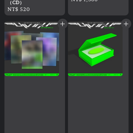
（CD）
price
Regular
NT$ 520
price