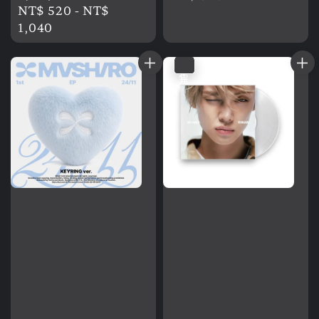
Regular
NT$ 520
-
NT$
price
price
1,040
售完