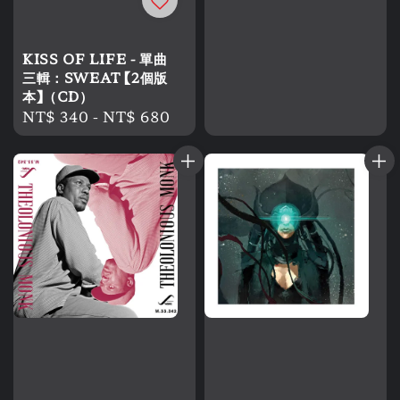
KISS OF LIFE - 單曲
三輯：SWEAT 【2個版
本】（CD）
Regular
NT$ 340
-
NT$ 680
price