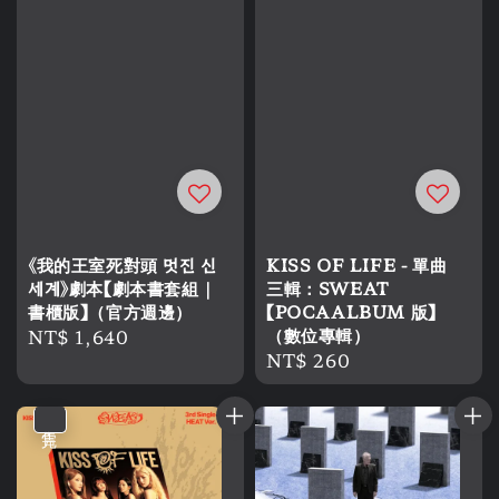
《我的王室死對頭 멋진 신
KISS OF LIFE - 單曲
세계》劇本【劇本書套組｜
三輯：SWEAT
書櫃版】（官方週邊）
【POCAALBUM 版】
Regular
NT$ 1,640
（數位專輯）
Regular
NT$ 260
price
price
售完