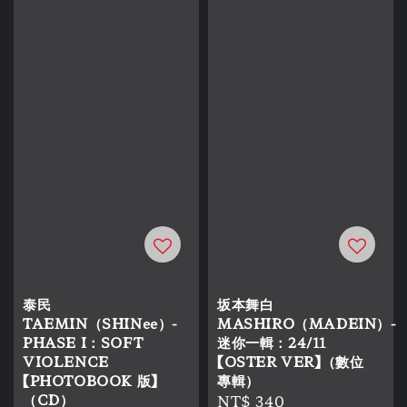
泰民
坂本舞白
TAEMIN（SHINee）-
MASHIRO（MADEIN）-
PHASE I：SOFT
迷你一輯：24/11
VIOLENCE
【OSTER VER】（數位
【PHOTOBOOK 版】
專輯）
（CD）
Regular
NT$ 340