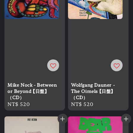
Mike Nock - Between
Wolfgang Dauner -
or Beyond 【日盤】
The Oimels 【日盤】
（CD）
（CD）
Regular
NT$ 520
Regular
NT$ 520
price
price