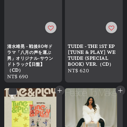
清水靖晃 - 戦後80年ド
TUIDE - THE 1ST EP
ラマ「八月の声を運ぶ
[TUNE & PLAY] WE
男」オリジナル・サウン
TUIDE (SPECIAL
ドトラック【日盤】
BOOK) VER.（CD）
（CD）
Regular
NT$ 620
Regular
NT$ 690
price
price
售完