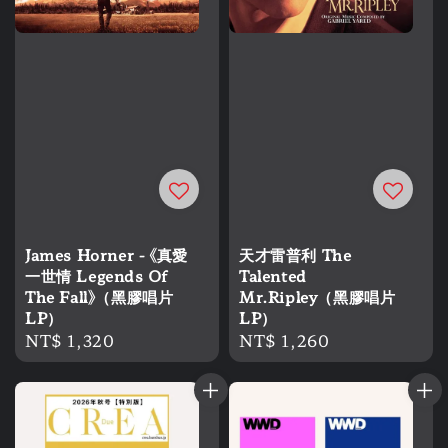
James Horner - 《真愛
天才雷普利 The
一世情 Legends Of
Talented
The Fall》（黑膠唱片
Mr.Ripley（黑膠唱片
LP）
LP）
Regular
NT$ 1,320
Regular
NT$ 1,260
price
price