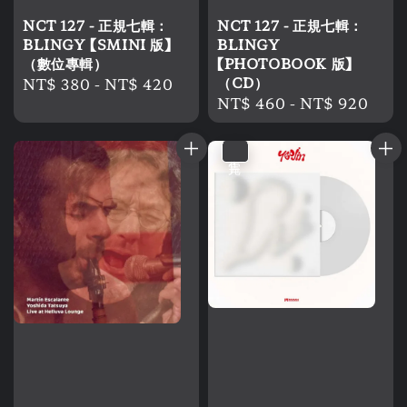
NCT 127 - 正規七輯：
NCT 127 - 正規七輯：
BLINGY 【SMINI 版】
BLINGY
（數位專輯）
【PHOTOBOOK 版】
Regular
NT$ 380
-
NT$ 420
（CD）
Regular
NT$ 460
-
NT$ 920
price
price
售完