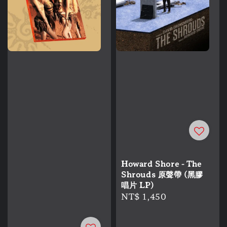
Howard Shore - The
Shrouds 原聲帶 (黑膠
唱片 LP)
Regular
NT$ 1,450
price