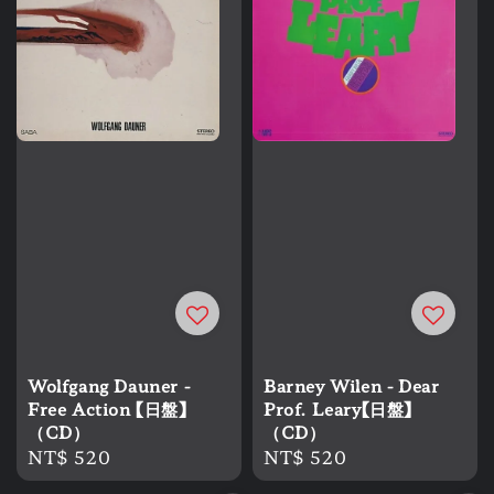
Wolfgang Dauner -
Barney Wilen - Dear
Free Action 【日盤】
Prof. Leary【日盤】
（CD）
（CD）
Regular
NT$ 520
Regular
NT$ 520
price
price