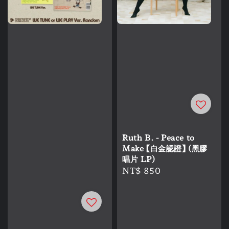
Ruth B. - Peace to
Make 【白金認證】 (黑膠
唱片 LP)
Regular
NT$ 850
price