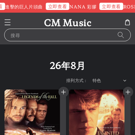
立即查看
立即查看
擊的巨人片頭曲
NANA 彩膠
ROSE 交
CM Music
搜尋
26年8月
排列方式 :