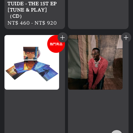
TUIDE - THE 1ST EP
[TUNE & PLAY]
（CD）
Regular
NT$ 460
-
NT$ 920
price
熱門商品