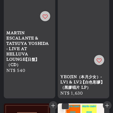
MARTIN
ESCALANTE &
TATSUYA YOSHIDA
- LIVE AT
HELLUVA
LOUNGE【日盤】
（CD）
Regular
NT$ 540
price
YEOJIN（本月少女）-
LV1 & LV2 【白色彩膠】
（黑膠唱片 LP）
Regular
NT$ 1,630
price
售完