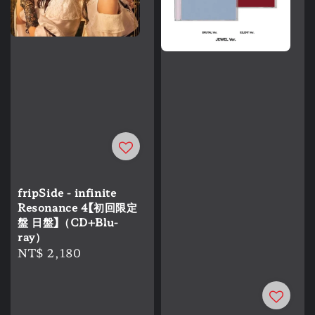
fripSide - infinite
Resonance 4【初回限定
盤 日盤】（CD+Blu-
ray）
Regular
NT$ 2,180
price