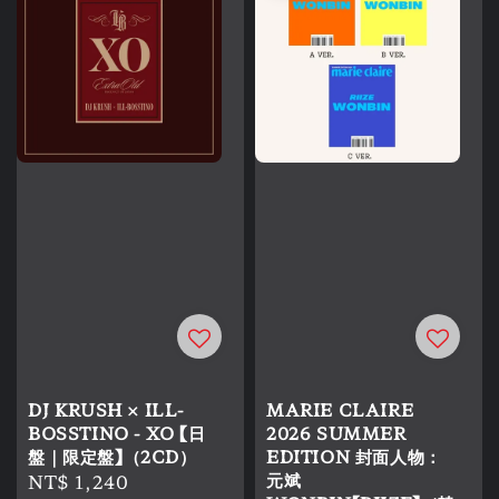
DJ KRUSH × ILL-
MARIE CLAIRE
BOSSTINO - XO 【日
2026 SUMMER
盤｜限定盤】（2CD）
EDITION 封面人物：
Regular
NT$ 1,240
元斌