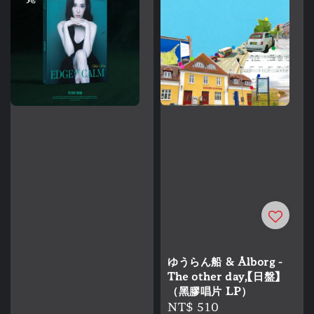
ゆうらん船 & Ålborg -
The other day,【日盤】
（黑膠唱片 LP）
Regular
NT$ 510