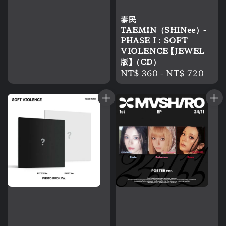
泰民
TAEMIN（SHINee）-
PHASE I：SOFT
VIOLENCE 【JEWEL
版】（CD）
Regular
NT$ 360
-
NT$ 720
price