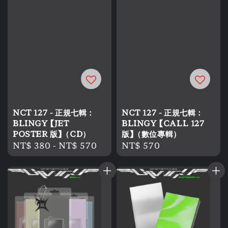
NCT 127 - 正規七輯：
NCT 127 - 正規七輯：
BLINGY 【JET
BLINGY 【CALL 127
POSTER 版】（CD）
版】（數位專輯）
Regular
NT$ 380
-
NT$ 570
Regular
NT$ 570
price
price