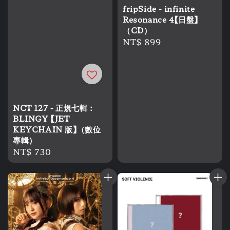
fripSide - infinite
Resonance 4【日盤】
（CD）
Regular
NT$ 899
price
NCT 127 - 正規七輯：
BLINGY 【JET
KEYCHAIN 版】（數位
專輯）
Regular
NT$ 730
price