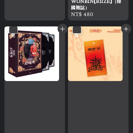
WONBIN【RIIZE】（韓
price
國雜誌）
Regular
NT$ 480
price
售完
售完