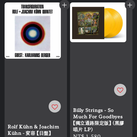
Billy Strings - So
Much For Goodbyes
【獨立通路限定版】 (黑膠
Rolf Kühn & Joachim
唱片 LP)
Kühn - 変容 【日盤】
Regular
NT$ 1,580