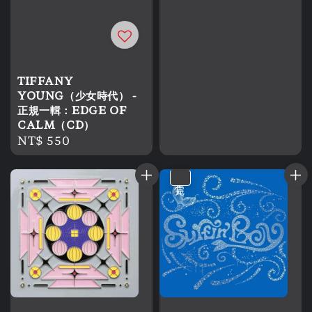
price
TIFFANY
YOUNG（少女時代） -
正規一輯：EDGE OF
CALM（CD）
Regular
NT$ 550
price
售完