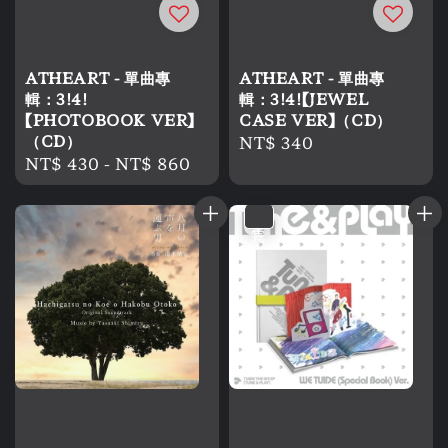
ATHEART - 單曲專
ATHEART - 單曲專
輯：3!4!
輯：3!4!【JEWEL
【PHOTOBOOK VER】
CASE VER】（CD）
（CD）
Regular
NT$ 340
Regular
NT$ 430
-
NT$ 860
price
price
售完