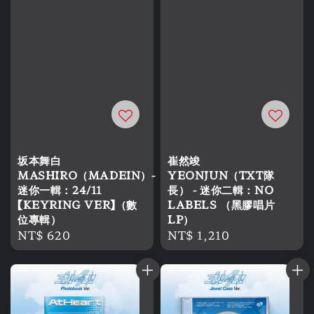
坂本舞白
崔然竣
MASHIRO（MADEIN）-
YEONJUN（TXT隊
迷你一輯：24/11
長） - 迷你二輯：NO
【KEYRING VER】（數
LABELS （黑膠唱片
位專輯）
LP）
Regular
NT$ 620
Regular
NT$ 1,210
price
price