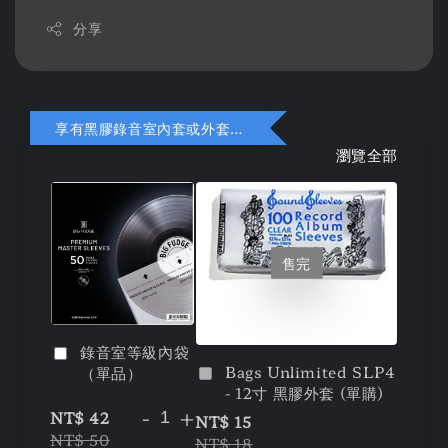
分享
享有黑膠錄音室內套或外套折扣
瀏覽全部
售完
錄音室等級內袋
Bags Unlimited SLP4
（單品）
- 12寸 黑膠外套 (單購)
-
+
NT$ 42
NT$ 15
NT$ 50
NT$ 18