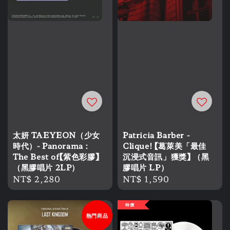
太妍 TAEYEON（少女
Patricia Barber -
時代）- Panorama :
Clique! 【葛萊美「最佳
The Best of【紫色彩膠】
沉浸式音訊」獲獎】 （黑
（黑膠唱片 2LP）
膠唱片 LP）
Regular
NT$ 2,280
Regular
NT$ 1,590
price
price
特價
熱門商品