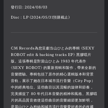
發行日: 2024/08/03
Disc：LP (2024/05/31預購截止)
CM Records為您呈獻当山ひとみ的專輯 《SEXY
ROBOT edit & backing tracks EP》 黑膠唱片
版。這張專輯是對當山ひとみ 1983 年代表作
《SEXY ROBOT》 的重新剪輯和製作，帶來全新的
音樂體驗。專輯包括了原作的精心選輯版本和背景
音軌，展示了她在日本城市流行音樂（City Pop）
中的經典地位。這些曲目以其流暢的旋律和節奏，
完美捕捉了 80 年代日本音樂的精神和風格。黑膠唱
片的高品質音效使這些曲目的音樂細節更加鮮明，
是當山ひとみ粉絲和城市流行音樂愛好者的必收藏