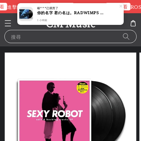
看
立即查看
立即查看
進擊的巨人片頭曲
NANA 彩膠
ROS
楊***
已購買了
你的名字 君の名は。RADWIMPS 原聲帶 【新海誠｜2027/4月 再版】（黑膠唱片 2LP）
CM Music
1 小時前
搜尋