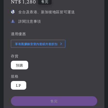
Regular
NT$ 1,280
售完
price
全台及香港、新加坡地區皆可運送
詳閱注意事項
適用優惠
享有黑膠錄音室內套或外套折扣
存貨
預購
規格
LP
售完