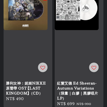
勝利女神：妮姬NIKKE
紅髮艾德 Ed Sheeran-
原聲帶 OST 【LAST
Autumn Variations
KINGDOM】（CD）
（限量｜白膠｜黑膠唱片
Regular
NT$ 490
LP）
Sale
NT$ 699
Regular
price
NT$ 990