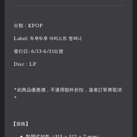
分類：KPOP
Label: 두루두루 아티스트 컴퍼니
發行日: 6/13-6/31出貨
Disc：LP
*此商品優惠價，不適用額外折扣，違者訂單將取消
*
【規格】
對開式封套（315 × 312 × 7 mm）