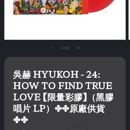
1
/
2
吳赫 HYUKOH - 24:
HOW TO FIND TRUE
LOVE 【限量彩膠】（黑膠
唱片 LP）✤✤原廠供貨
✤✤