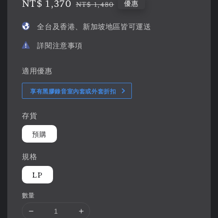
Sale
NT$ 1,370
Regular
優惠
NT$ 1,480
price
price
全台及香港、新加坡地區皆可運送
詳閱注意事項
適用優惠
享有黑膠錄音室內套或外套折扣
存貨
預購
規格
LP
數量