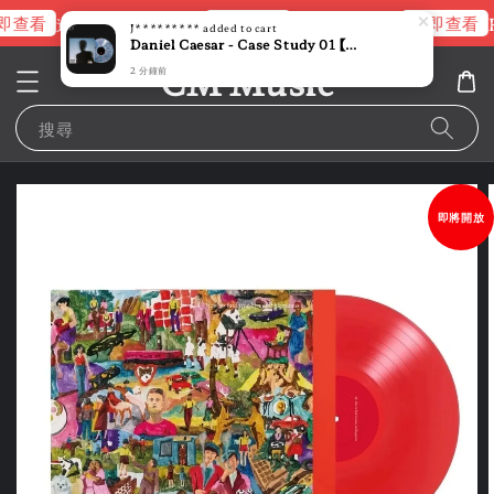
即查看
立即查看
立即查看
進擊的巨人片頭曲
NANA 彩膠
R
J*********
added to cart
Daniel Caesar - Case Study 01 【亞洲限定版｜限量版】 (黑膠唱片 LP)
CM Music
2 分鐘前
搜尋
即將開放