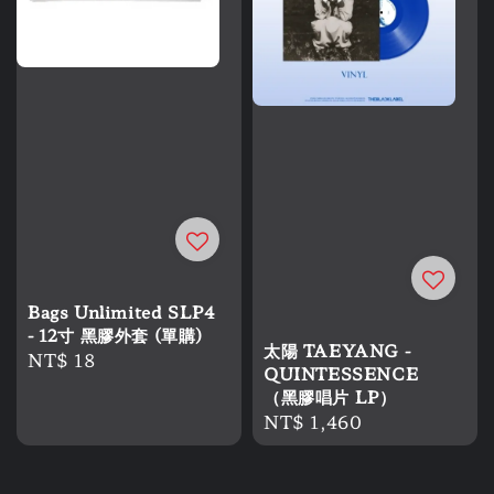
Bags Unlimited SLP4
- 12寸 黑膠外套 (單購)
太陽 TAEYANG -
Regular
NT$ 18
QUINTESSENCE
price
（黑膠唱片 LP）
Regular
NT$ 1,460
price