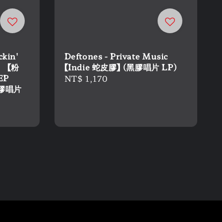
ckin'
Deftones - Private Music
） 【粉
【Indie 蛇皮膠】 (黑膠唱片 LP)
EP
Regular
NT$ 1,170
黑膠唱片
price