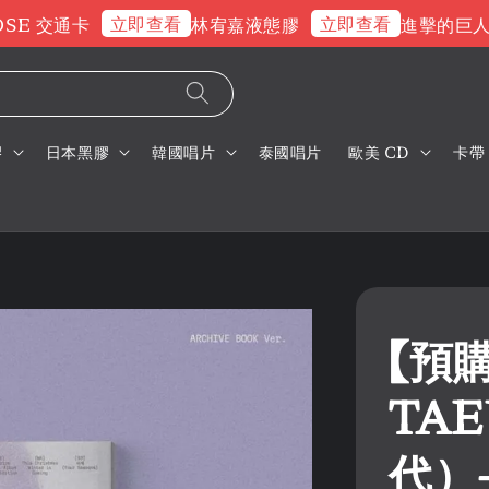
立即查看
立即查看
 交通卡
林宥嘉液態膠
進擊的巨人片頭
膠
日本黑膠
韓國唱片
泰國唱片
歐美 CD
卡帶
【預
TA
代）-