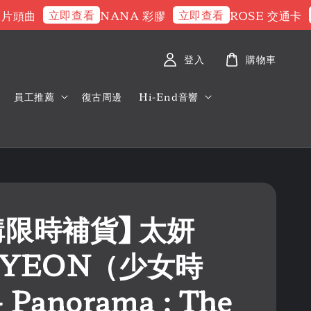
立即查看
立即查看
立
曲
NANA 彩膠
ROSE 交通卡
登入
購物車
員工推薦
復古周邊
Hi-End音響
購限時補貨】 太妍
EYEON（少女時
 Panorama : The