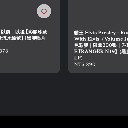
 - 以前，以後 【彩膠珍藏
貓王 Elvis Presley - Ro
流水編號】 (黑膠唱片
With Elvis（Volume I
色彩膠｜限量200張｜7-
r
378
ETRANGER N19】（
LP）
Regular
NT$ 890
price