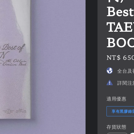
Best
TAE
BO
Regular
NT$ 65
price
全台及
詳閱注
適用優惠
享有黑膠錄
存貨狀態