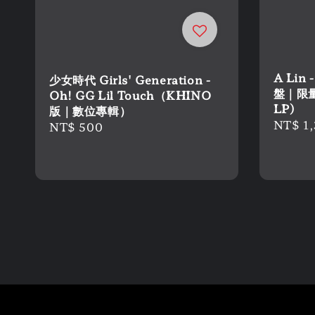
A Lin
少女時代 Girls' Generation -
盤｜限量
Oh! GG Lil Touch（KHINO
LP)
版｜數位專輯）
Regula
NT$ 1,
Regular
NT$ 500
price
price