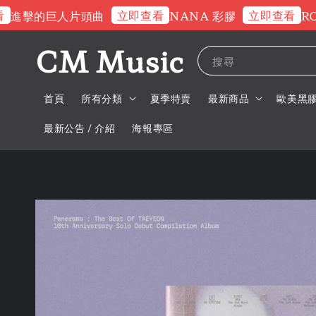
立即查看
立即查看
擊的巨人片頭曲
NANA 彩膠
ROSE
CM Music
搜尋
首頁
所有分類
夏季特賣
最新商品
歐美黑
最新公告 / 介紹
海報專區