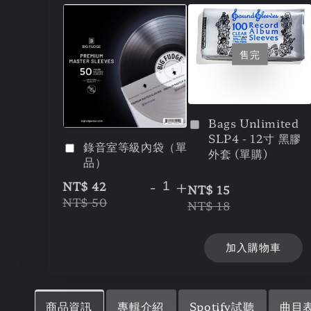
售完
Bags Unlimited
SLP4 - 12寸 黑膠
錄音室等級內袋（單
外套 (單購)
品）
-
+
NT$ 42
NT$ 15
NT$ 50
NT$ 18
加入購物車
商品資訊
專輯介紹
Spotify試聽
曲目