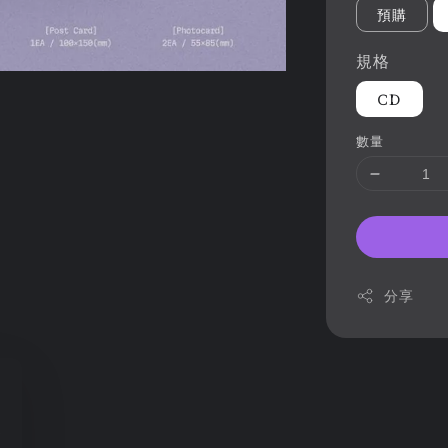
預購
規格
CD
數量
分享
部