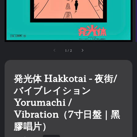
1
/
2
発光体 Hakkotai - 夜街/
バイブレイション
Yorumachi /
Vibration（7寸日盤｜黑
膠唱片）