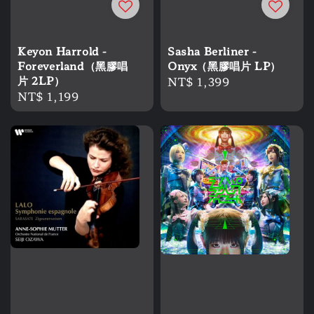
Keyon Harrold -
Sasha Berliner -
Foreverland（黑膠唱
Onyx（黑膠唱片 LP）
片 2LP）
Regular
NT$ 1,399
Regular
NT$ 1,199
price
price