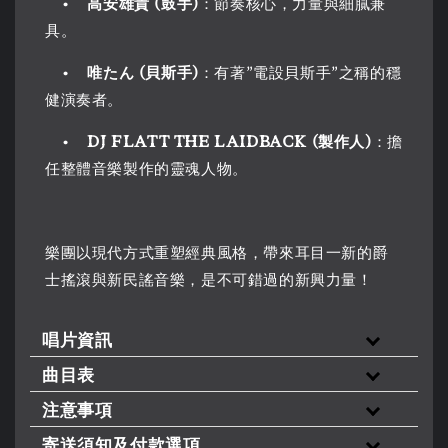
•
高安雄貴 (鼓手)
：節奏核心，力量與細膩兼
具。
•
唯たん (貝斯手)
：有著”電設貝斯手”之稱的穩
健演奏者。
•
DJ FLATT THE LAIDBACK (製作人)
：擔
任整體音樂製作的靈魂人物。
樂團以現代方式重塑經典風格，帶來耳目一新的爵
士搖滾與新民謠音樂，是不可錯過的新興力量！
唱片資訊
曲目表
注意事項
寄送須知及付款選項