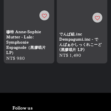
穆特 Anne-Sophie
でんぱ組.inc
Mutter - Lalo:
Dempagumi.inc - で
Symphonie
んぱぁかしっくれこーど
Espagnole（黑膠唱片
(黑膠唱片 LP)
LP）
Regular
NT$ 1,490
Regular
NT$ 980
price
price
Follow us