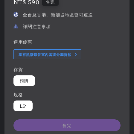
Regular
NT$ 590
售完
price
全台及香港、新加坡地區皆可運送
詳閱注意事項
適用優惠
享有黑膠錄音室內套或外套折扣
存貨
預購
規格
LP
售完