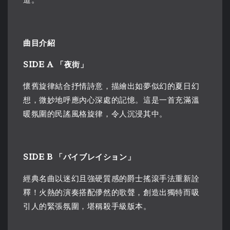
曲目介紹
SIDE A 「夜街」
懷舊旋律結合抒情詩意，描繪出如夢似幻的夏日幻
想，微妙地呼應內心深處的記憶。這是一首充滿溫
暖氛圍的民謠風格旋律，令人沉浸其中。
SIDE B 「バイブレイション」
經典名曲以迷幻且強硬質感的爵士搖滾手法重新詮
釋！火熱的演奏搭配儚然的歌聲，創造出獨特而吸
引人的緊張氛圍，堪稱殺手級版本。