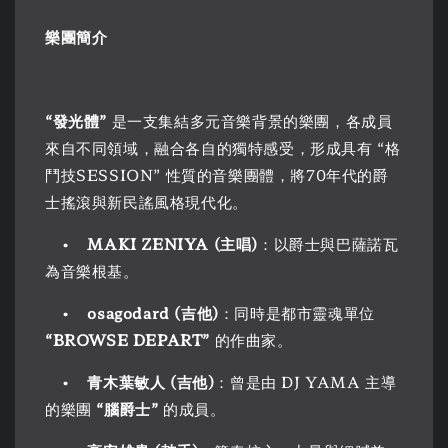
樂團簡介
“發光體”
是一支集結多元音樂背景的樂團，各成員
來自不同領域，融合各自的獨特感受，形成具有 “格
鬥技SESSION” 性質的音樂團體，將70年代的爵
士搖滾與新民謠風格現代化。
•
MAKI ZENIYA (主唱)
：以爵士與巴薩諾瓦
為音樂根基。
•
osagodard (吉他)
：同時是都市靈魂單位
“BROWSE DEPART”
的作曲家。
•
青木葉敏人 (吉他)
：曾是由 DJ YAMA 主導
的樂團
“腦爵士”
的成員。