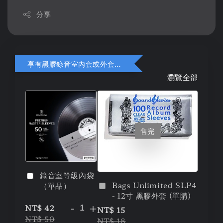
分享
享有黑膠錄音室內套或外套折扣
瀏覽全部
售完
錄音室等級內袋
Bags Unlimited SLP4
（單品）
- 12寸 黑膠外套 (單購)
-
+
NT$ 42
NT$ 15
NT$ 50
NT$ 18