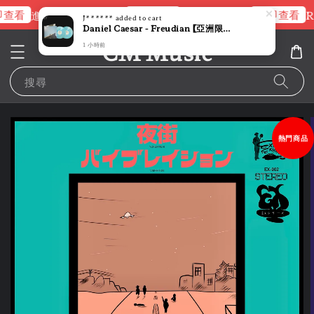
查看
立即查看
立即查看
進擊的巨人片頭曲
NANA 彩膠
R
J******
added to cart
Daniel Caesar - Freudian 【亞洲限定版｜限量版】 (黑膠唱片 2LP)
CM Music
1 小時前
搜尋
熱門商品