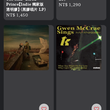
Prince【Indie 獨家版
Regular
NT$ 1,290
透明膠】 (黑膠唱片 LP)
price
Regular
NT$ 1,450
price