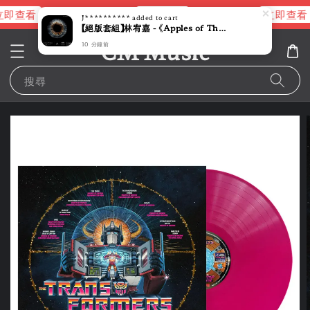
即查看
立即查看
立即查看
進擊的巨人片頭曲
NANA 彩膠
J**********
added to cart
【絕版套組】林宥嘉 - 《Apples of Thy Eye》液態膠【台灣首發液態膠】（黑膠唱片 LP）
CM Music
10 分鐘前
搜尋