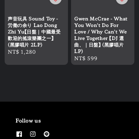
声音玩具 Sound Toy -
Gwen McCrae - What
労働の余り Lao Dong
You Won't Do For
Zhi Yu【日盤｜中國最受
Love / Why Can't We
歡迎的搖滾樂團之一】
Live Together 【DJ 選
(黑膠唱片 2LP)
曲、｜日盤】 (黑膠唱片
Regular
NT$ 1,280
LP)
Regular
NT$ 599
price
price
Follow us