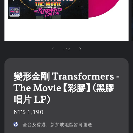
1
/
2
變形金剛 Transformers -
The Movie 【彩膠】 (黑膠
唱片 LP)
Regular
NT$ 1,190
price
全台及香港、新加坡地區皆可運送