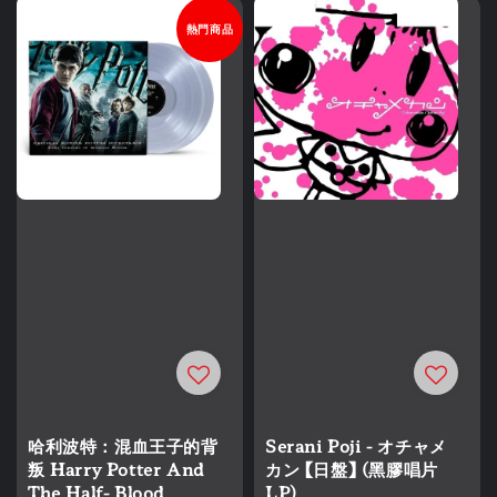
熱門商品
哈利波特：混血王子的背
Serani Poji - オチャメ
叛 Harry Potter And
カン 【日盤】 (黑膠唱片
The Half- Blood
LP)