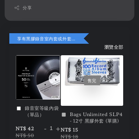
分享
享有黑膠錄音室內套或外套折扣
瀏覽全部
售完
錄音室等級內袋
Bags Unlimited SLP4
（單品）
- 12寸 黑膠外套 (單購)
-
+
NT$ 42
NT$ 15
NT$ 50
NT$ 18