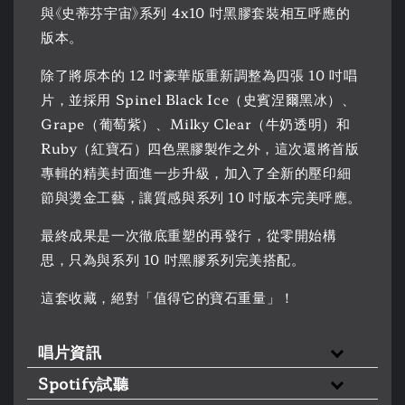
與《史蒂芬宇宙》系列 4x10 吋黑膠套裝相互呼應的
版本。
除了將原本的 12 吋豪華版重新調整為四張 10 吋唱
片，並採用 Spinel Black Ice（史賓涅爾黑冰）、
Grape（葡萄紫）、Milky Clear（牛奶透明）和
Ruby（紅寶石）四色黑膠製作之外，這次還將首版
專輯的精美封面進一步升級，加入了全新的壓印細
節與燙金工藝，讓質感與系列 10 吋版本完美呼應。
最終成果是一次徹底重塑的再發行，從零開始構
思，只為與系列 10 吋黑膠系列完美搭配。
這套收藏，絕對「值得它的寶石重量」！
唱片資訊
Spotify試聽