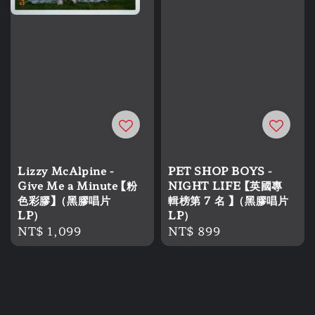
Lizzy McAlpine -
PET SHOP BOYS -
Give Me a Minute 【粉
NIGHT LIFE 【英國專
色彩膠】（黑膠唱片
輯榜第 7 名 】（黑膠唱片
LP）
LP）
Regular
NT$ 1,099
Regular
NT$ 899
price
price