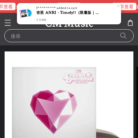
即查看
立即查看
立即查看
進擊的巨人片頭曲
NANA 彩膠
R
J*********
added to cart
杏里 ANRI - Timely!!（限量版｜天空藍彩膠｜黑膠唱片 LP）
CM Music
8 分鐘前
搜尋