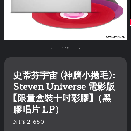
1
/
5
史蒂芬宇宙 (神臍小捲毛):
Steven Universe 電影版
【限量盒裝十吋彩膠】（黑
膠唱片 LP）
Regular
NT$ 2,650
price