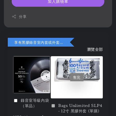
加入購物車
分享
享有黑膠錄音室內套或外套折扣
瀏覽全部
售完
錄音室等級內袋
Bags Unlimited SLP4
（單品）
- 12寸 黑膠外套 (單購)