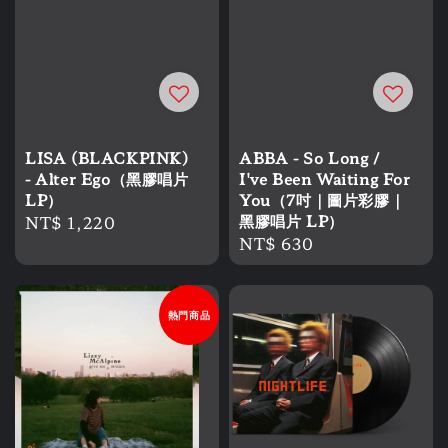
LISA (BLACKPINK)
ABBA - So Long /
- Alter Ego（黑膠唱片
I've Been Waiting For
LP）
You（7吋｜圖片彩膠｜
Regular
NT$ 1,220
黑膠唱片 LP）
Regular
NT$ 630
price
price
熱門商品