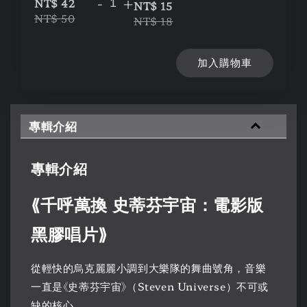
-
+
NT$ 42
NT$ 15
NT$ 50
NT$ 18
加入購物車
專輯介紹
專輯介紹
⟪千呼萬換 史蒂芬宇宙：電影版
黑膠唱片⟫
從輕快的烏克麗麗小調到大樂隊的舞曲號角，音樂
一直是《史蒂芬宇宙》（Steven Universe）不可或
缺的核心。