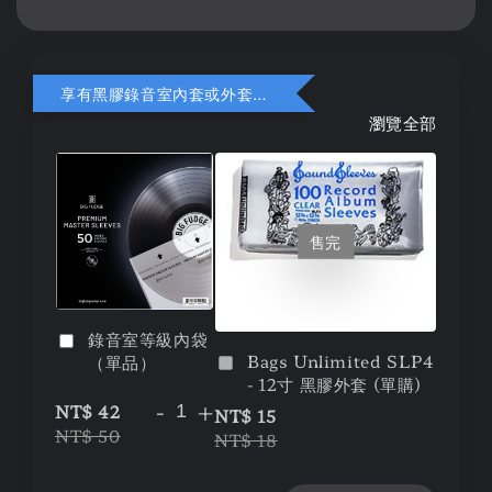
享有黑膠錄音室內套或外套折扣
瀏覽全部
售完
錄音室等級內袋
Bags Unlimited SLP4
（單品）
- 12寸 黑膠外套 (單購)
-
+
NT$ 42
NT$ 15
NT$ 50
NT$ 18