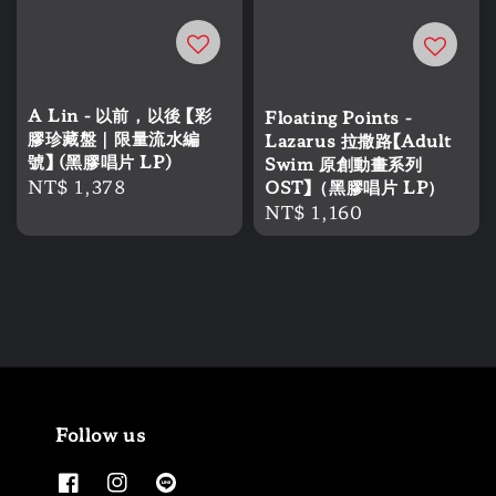
A Lin - 以前，以後 【彩
Floating Points -
膠珍藏盤｜限量流水編
Lazarus 拉撒路【Adult
號】 (黑膠唱片 LP)
Swim 原創動畫系列
Regular
NT$ 1,378
OST】（黑膠唱片 LP）
Regular
NT$ 1,160
price
price
Follow us