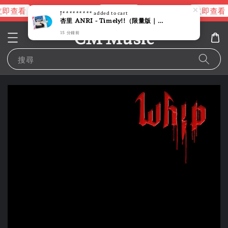
即查看
立即查看
立即查看
進擊的巨人片頭曲
NANA 彩膠
J*********
added to cart
杏里 ANRI - Timely!!（限量版｜天空藍彩膠｜黑膠唱片 LP）
CM Music
15 分鐘前
搜尋