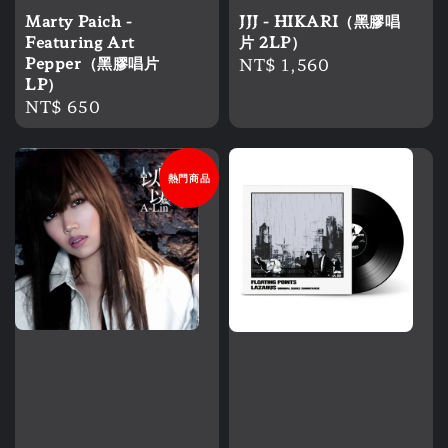
Marty Paich -
JJJ - HIKARI（黑膠唱
Featuring Art
片 2LP）
Pepper（黑膠唱片
Regular
NT$ 1,560
LP）
price
Regular
NT$ 650
price
熱門商品