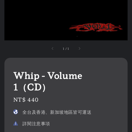
1
/
1
Whip - Volume
1（CD）
Regular
NT$ 440
price
全台及香港、新加坡地區皆可運送
詳閱注意事項