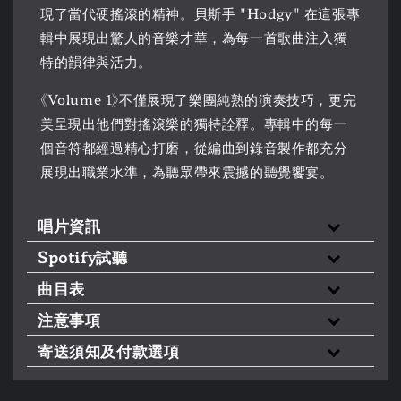
現了當代硬搖滾的精神。貝斯手 "Hodgy" 在這張專
輯中展現出驚人的音樂才華，為每一首歌曲注入獨
特的韻律與活力。
《Volume 1》不僅展現了樂團純熟的演奏技巧，更完
美呈現出他們對搖滾樂的獨特詮釋。專輯中的每一
個音符都經過精心打磨，從編曲到錄音製作都充分
展現出職業水準，為聽眾帶來震撼的聽覺饗宴。
唱片資訊
Spotify試聽
曲目表
注意事項
寄送須知及付款選項