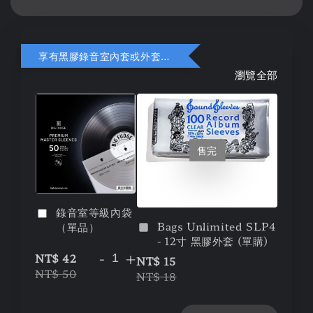
享有黑膠錄音室內套或外套折扣
瀏覽全部
售完
錄音室等級內袋
Bags Unlimited SLP4
（單品）
- 12寸 黑膠外套 (單購)
-
+
NT$ 42
NT$ 15
NT$ 50
NT$ 18