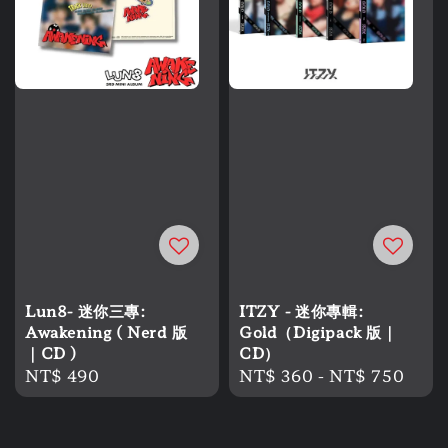
Lun8- 迷你三專:
ITZY - 迷你專輯:
Awakening ( Nerd 版
Gold（Digipack 版｜
｜CD )
CD）
Regular
NT$ 490
Regular
NT$ 360
-
NT$ 750
price
price