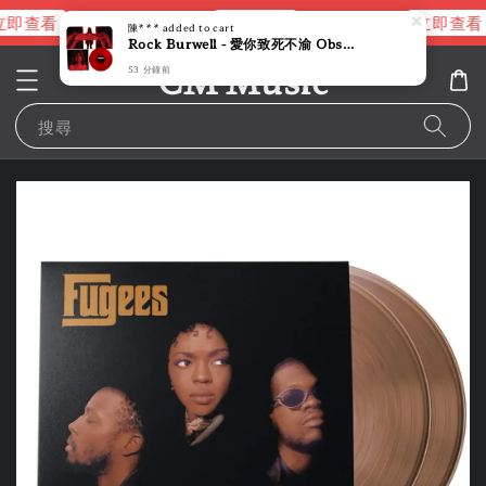
即查看
立即查看
立即查看
進擊的巨人片頭曲
NANA 彩膠
陳***
added to cart
Rock Burwell - 愛你致死不渝 Obsession 【紅色彩膠】（黑膠唱片 LP）
CM Music
53 分鐘前
搜尋