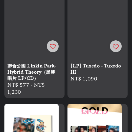
聯合公園 Linkin Park-
[LP] Tuxedo - Tuxedo
Hybrid Theory（黑膠
III
唱片 LP/CD）
Regular
NT$ 1,090
Regular
NT$ 577
-
NT$
price
price
1,230