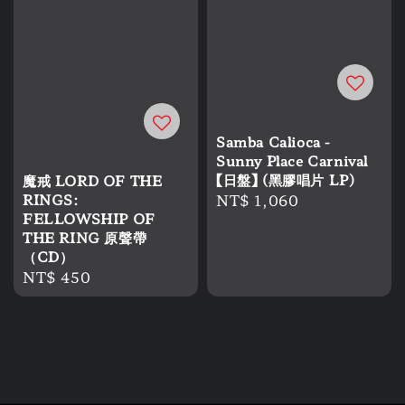
Samba Calioca -
Sunny Place Carnival
【日盤】 (黑膠唱片 LP)
魔戒 LORD OF THE
Regular
NT$ 1,060
RINGS:
FELLOWSHIP OF
price
THE RING 原聲帶
（CD）
Regular
NT$ 450
price