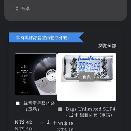
分享
享有黑膠錄音室內套或外套折扣
瀏覽全部
售完
錄音室等級內袋
Bags Unlimited SLP4
（單品）
- 12寸 黑膠外套 (單購)
-
+
NT$ 42
NT$ 15
NT$ 50
NT$ 18