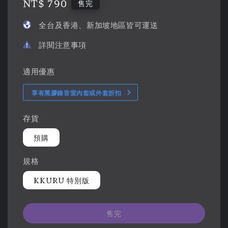
Regular
NT$ 790
售完
price
全台及香港、新加坡地區皆可運送
詳閱注意事項
適用優惠
享有黑膠錄音室內套或外套折扣
存貨
預購
規格
KKURU 特別版
售完