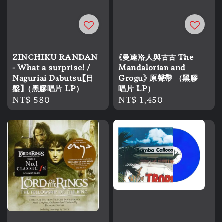
ZINCHIKU RANDAN
《曼達洛人與古古 The
- What a surprise! /
Mandalorian and
Naguriai Dabutsu【日
Grogu》 原聲帶 （黑膠
盤】（黑膠唱片 LP）
唱片 LP）
Regular
NT$ 580
Regular
NT$ 1,450
price
price