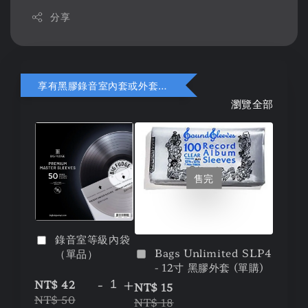
分享
享有黑膠錄音室內套或外套折扣
瀏覽全部
售完
錄音室等級內袋
Bags Unlimited SLP4
（單品）
- 12寸 黑膠外套 (單購)
-
+
NT$ 42
NT$ 15
NT$ 50
NT$ 18