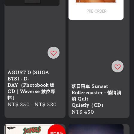
AGUST D (SUGA
BTS) - D-
DAY（Photobook 版
落日飛車 Sunset
CD｜Weverse 數位專
Rollercoaster - 悄悄消
輯）
消 Quit
Regular
NT$ 350
-
NT$ 530
Quietly（CD）
price
Regular
NT$ 450
price
熱門商品