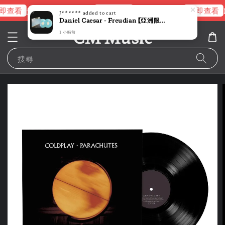
即查看
立即查看
立即查看
進擊的巨人片頭曲
NANA 彩膠
J******
added to cart
Daniel Caesar - Freudian 【亞洲限定版｜限量版】 (黑膠唱片 2LP)
CM Music
1 小時前
搜尋