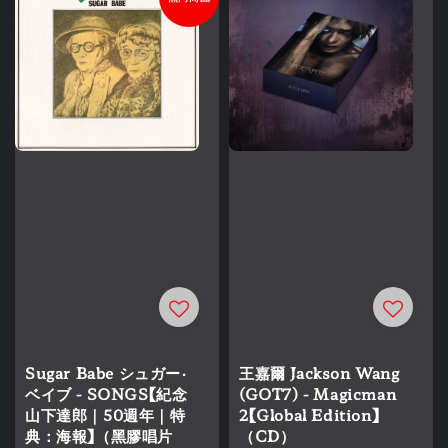
Sugar Babe シュガー・
王嘉爾 Jackson Wang
ベイブ - SONGS【紀念
(GOT7) - Magicman
山下達郎｜50週年｜特
2【Global Edition】
典：海報】（黑膠唱片
（CD）