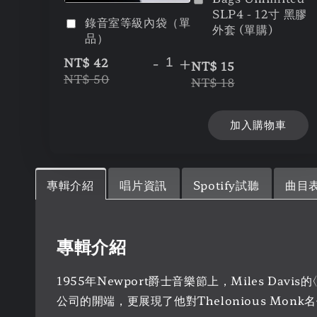
SLP4 - 12寸 黑膠
錄音室等級內袋（單
外套 (單購)
品）
-
+
NT$ 42
NT$ 15
NT$ 50
NT$ 18
加入購物車
專輯介紹
唱片資訊
Spotify試聽
曲目
專輯介紹
1955年Newport爵士音樂節上，Miles Davi
公司的開端，更展現了他對Thelonious Mon