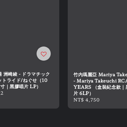
 洲崎綾 - ドラマチック
竹内瑪麗亞 Mariya Take
ットライド/ねぐせ（10
- Mariya Takeuchi RC
寸｜黑膠唱片 LP）
YEARS （盒裝紀念款
r
12
片 6LP）
Regular
NT$ 4,750
price