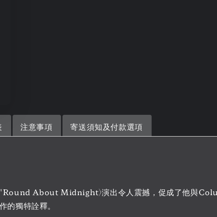
表
注意事項
寄送須知及付款選項
s的〈'Round About Midnight〉演出令人震撼，促成了
k名作的獨特詮釋。