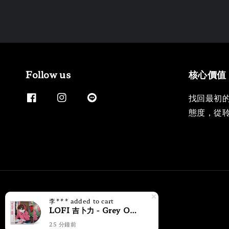
Follow us
核心價值
找回最初
態度，從
李***
added to cart
LOFI 吉卜力 - Grey October Sound（限量圖片彩膠｜黑膠唱片 LP）
25 分鐘前