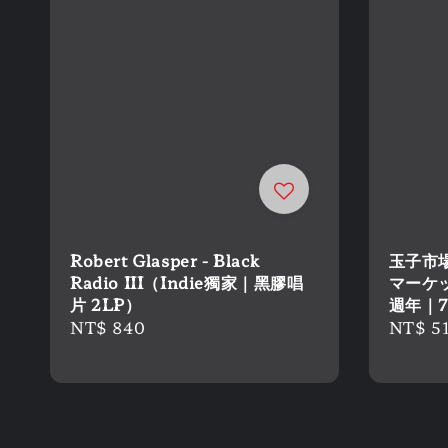
Robert Glasper - Black
玉子市場
Radio III（Indie獨家｜黑膠唱
マーケ
片 2LP）
週年｜7
Regular
NT$ 840
Regula
NT$ 5
price
price