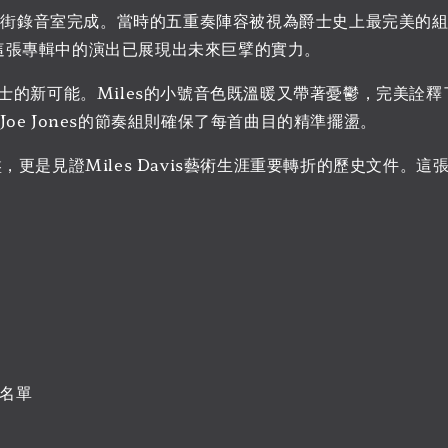
ia第30街錄音室完成。當時的五重奏陣容被視為爵士史上最完美的
在這張專輯中的演出已展現出未來巨擘的實力。
新可能。Miles的小號音色既溫暖又帶著憂鬱，完美詮釋了午
ly Joe Jones的節奏組則確保了每首曲目的精準擺盪。
一張爵士名盤，更是見證Miles Davis藝術生涯重要轉折的歷史
錄名單