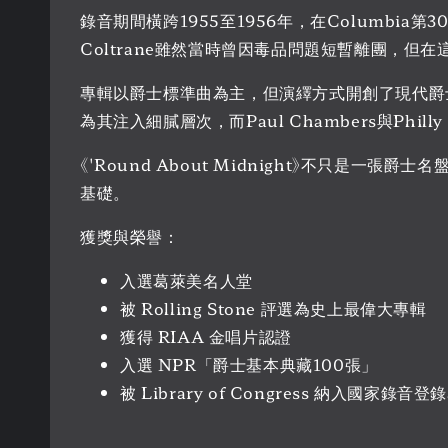
錄音期間橫跨1955至1956年，在Columb
Coltrane雖然當時曾因毒品問題短暫離團，但
專輯以爵士標準曲為主，但演繹方式開創了現代爵士的
為其注入細膩層次，而Paul Chambers與Phil
《'Round About Midnight》不只是
基礎。
獲獎與榮譽：
入選葛萊美名人堂
被 Rolling Stone 評選為史上最偉大專輯
獲得 RIAA 金唱片認證
入選 NPR「爵士基本典藏100張」
被 Library of Congress 納入國家錄音登