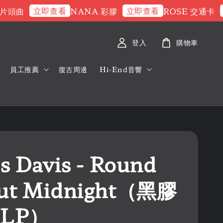
立即查看
立即查看
立
曲
NANA 彩膠
ROSE 交通卡
登入
購物車
員工推薦
復古周邊
Hi-End音響
s Davis - Round
ut Midnight（黑膠
 LP）