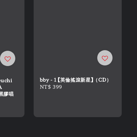
bby - 1 【英倫搖滾新星】（CD）
uchi
Regular
NT$ 399
A
｜黑膠唱
price