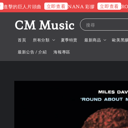
立即查看
立即查看
擊的巨人片頭曲
NANA 彩膠
ROSE
CM Music
搜尋
首頁
所有分類
夏季特賣
最新商品
歐美黑
最新公告 / 介紹
海報專區