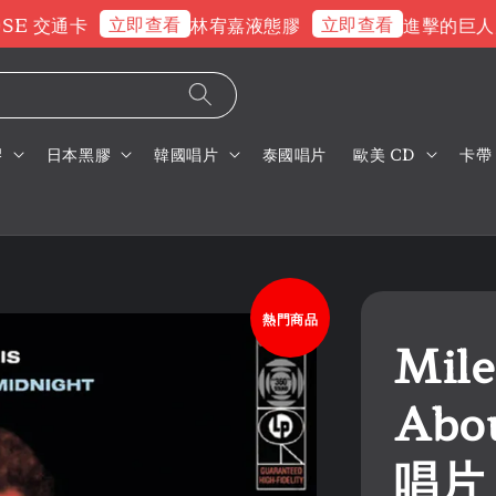
立即查看
立即查看
 交通卡
林宥嘉液態膠
進擊的巨人片頭
膠
日本黑膠
韓國唱片
泰國唱片
歐美 CD
卡帶
熱門商品
Mile
Abo
唱片