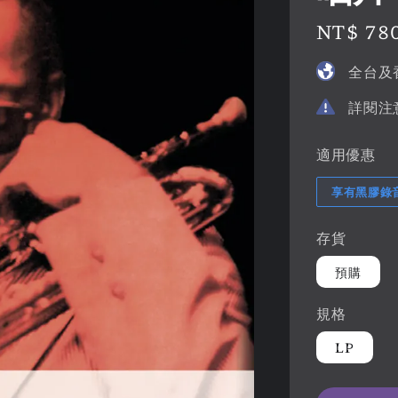
Regular
NT$ 78
price
全台及
詳閱注
適用優惠
享有黑膠錄
存貨
預購
規格
LP