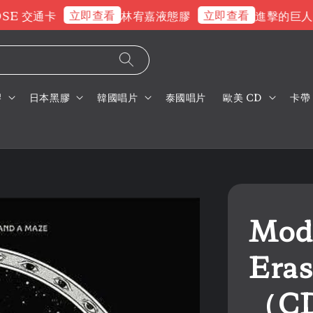
立即查看
立即查看
 交通卡
林宥嘉液態膠
進擊的巨人片
膠
日本黑膠
韓國唱片
泰國唱片
歐美 CD
卡帶
Mod
Eras
（C