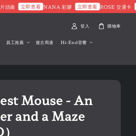
立即查看
立即查看
立
頭曲
NANA 彩膠
ROSE 交通卡
登入
購物車
員工推薦
復古周邊
Hi-End音響
est Mouse - An
er and a Maze
D）