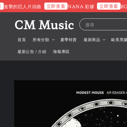
立即查看
立即查看
擊的巨人片頭曲
NANA 彩膠
ROSE
CM Music
搜尋
首頁
所有分類
夏季特賣
最新商品
歐美黑
最新公告 / 介紹
海報專區