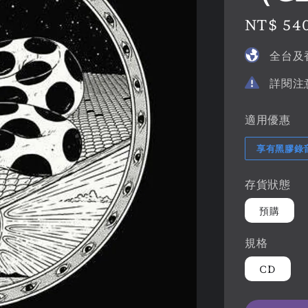
Regular
NT$ 54
price
全台及
詳閱注
適用優惠
享有黑膠錄
存貨狀態
預購
規格
CD