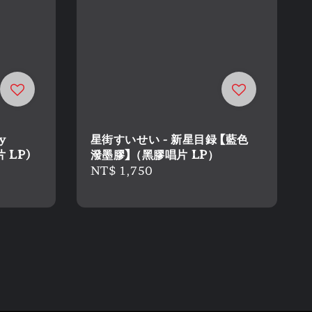
y
星街すいせい - 新星目録 【藍色
片 LP)
潑墨膠】（黑膠唱片 LP）
Regular
NT$ 1,750
price