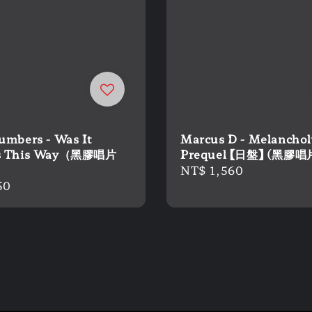
umbers - Was It
Marcus D - Melanchol
s This Way（黑膠唱片
Prequel 【日盤】 (黑膠唱
Regular
NT$ 1,560
r
50
price