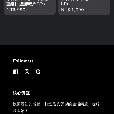
聖經】（黑膠唱片 LP）
LP)
Regular
NT$ 950
Regular
NT$ 1,090
price
price
Follow us
核心價值
找回最初的感動，打造最具質感的生活態度，從聆
聽開始！