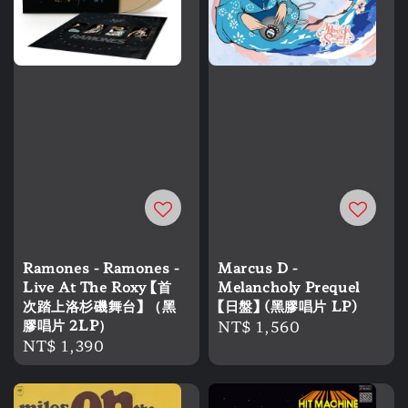
Ramones - Ramones -
Marcus D -
Live At The Roxy 【首
Melancholy Prequel
次踏上洛杉磯舞台】 （黑
【日盤】 (黑膠唱片 LP)
膠唱片 2LP）
Regular
NT$ 1,560
Regular
NT$ 1,390
price
price