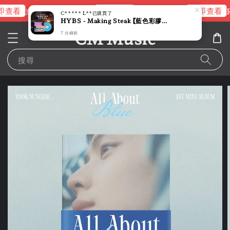
查看
立即查看
立即查看
進擊的巨人片頭曲
NANA 彩膠
R
C***** L**
已購買了
HYBS - Making Steak 【藍色彩膠｜限定海報】 （黑膠唱片 LP）
CM Music
7 分鐘前
搜尋