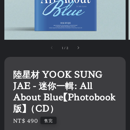
1
/
2
陸星材 YOOK SUNG
JAE - 迷你一輯: All
About Blue【Photobook
版】（CD）
Regular
NT$ 490
售完
price