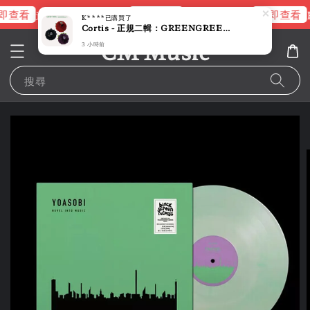
即查看
立即查看
立即查看
進擊的巨人片頭曲
NANA 彩膠
R
K****
已購買了
Cortis - 正規二輯：GREENGREEN 【CORTIS BALL 版】（CD）
CM Music
3 小時前
搜尋