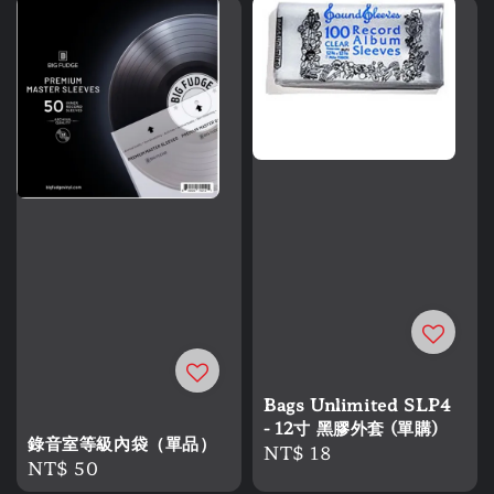
Bags Unlimited SLP4
- 12寸 黑膠外套 (單購)
錄音室等級內袋（單品）
Regular
NT$ 18
Regular
NT$ 50
price