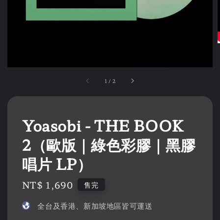
1
/
2
Yoasobi - THE BOOK
2（歐版｜綠色彩膠｜黑膠
唱片 LP）
Regular
NT$ 1,690
售完
price
全台及香港、新加坡地區皆可運送