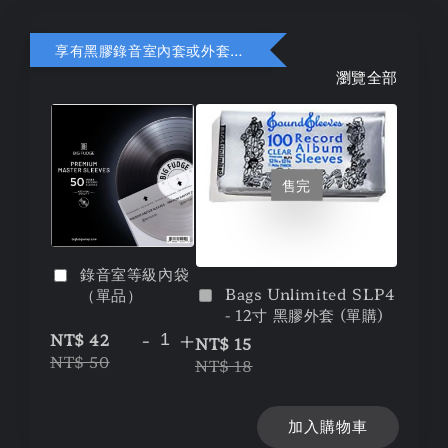
享有黑膠錄音室內套或外套折扣
瀏覽全部
售完
錄音室等級內袋
Bags Unlimited SLP4
（單品）
- 12寸 黑膠外套 (單購)
-
+
NT$ 42
NT$ 15
NT$ 50
NT$ 18
加入購物車