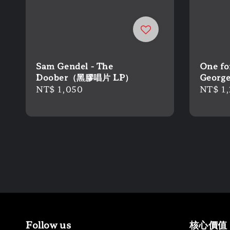
Sam Gendel - The
One for
Doober（黑膠唱片 LP）
Geor
Regular
NT$ 1,050
Regula
NT$ 1
price
price
Follow us
核心價值