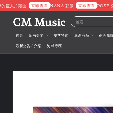
立即查看
立即查看
巨人片頭曲
NANA 彩膠
ROSE 交通
CM Music
搜尋
首頁
所有分類
夏季特賣
最新商品
歐美黑
最新公告 / 介紹
海報專區