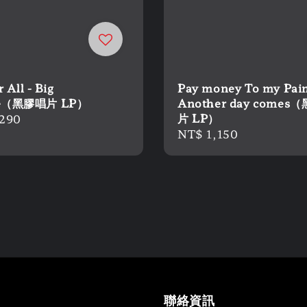
 All - Big
Pay money To my Pain
ge（黑膠唱片 LP）
Another day comes
片 LP）
r
,290
Regular
NT$ 1,150
price
聯絡資訊