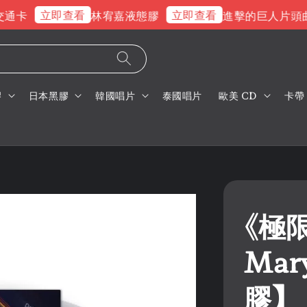
立即查看
立即查看
卡
林宥嘉液態膠
進擊的巨人片頭曲
膠
日本黑膠
韓國唱片
泰國唱片
歐美 CD
卡帶
《極限
Mar
膠】