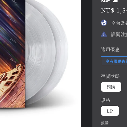
Regular
NT$ 1,5
price
全台及
詳閱注
適用優惠
享有黑膠錄
存貨狀態
預購
規格
LP
數量