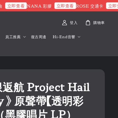
立即查看
立即查看
立即查看
NANA 彩膠
ROSE 交通卡
登入
購物車
員工推薦
復古周邊
Hi-End音響
返航 Project Hail
y 》 原聲帶【透明彩
 （黑膠唱片 LP）