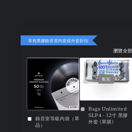
享有黑膠錄音室內套或外套折扣
瀏覽全
售完
Bags Unlimited
SLP4 - 12寸 黑膠
錄音室等級內袋（單
外套 (單購)
品）