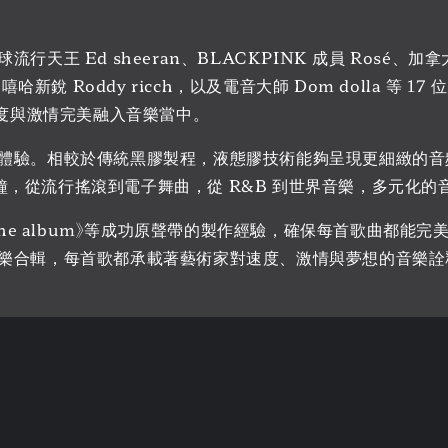
Ed sheeran、BLACKPINK 成員 Rosé、加拿大流行新
、嘻哈新銳 Roddy ricch，以及電音大師 Dom dolla 等 
速度與激情完美融入音樂當中。
體驗。相較於傳統黑膠製程，液態膠技術能夠呈現更細緻的音
 分鐘，從流行搖滾到電子舞曲，從 R&B 到世界音樂，多元化的
Barbie the album》等成功原聲帶的製作經驗，確保每首
樂合輯，每首歌都承載著藝術家對速度、激情與夢想的音樂詮