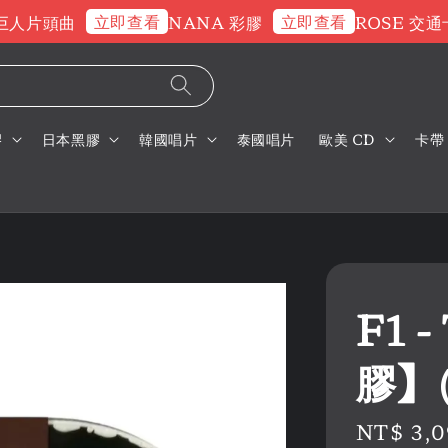
立即查看
立即查看
片頭曲
NANA 彩膠
ROSE 交通卡
膠
日本黑膠
韓國唱片
泰國唱片
歐美 CD
卡帶
F1 
膠】
Regular
NT$ 3,