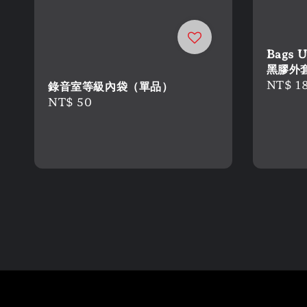
Bags U
黑膠外套
Regula
NT$ 1
錄音室等級內袋（單品）
price
Regular
NT$ 50
price