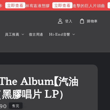
立即查看
立即查看
立即
林宥嘉液態膠
進擊的巨人片頭曲
登入
購物車
員工推薦
復古周邊
Hi-End音響
- The Album【汽油
（黑膠唱片 LP）
090
售完