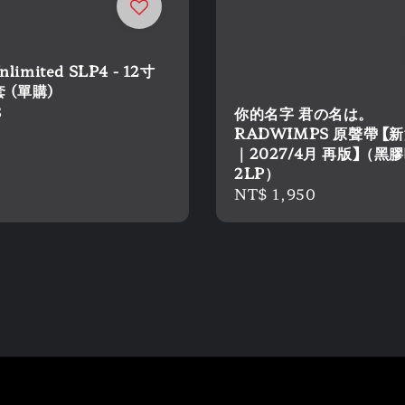
nlimited SLP4 - 12寸
 (單購)
r
8
你的名字 君の名は。
RADWIMPS 原聲帶 【
｜2027/4月 再版】（黑
2LP）
Regular
NT$ 1,950
price