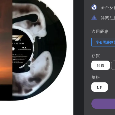
price
全台及
詳閱注
適用優惠
享有黑膠錄
存貨
預購
規格
LP