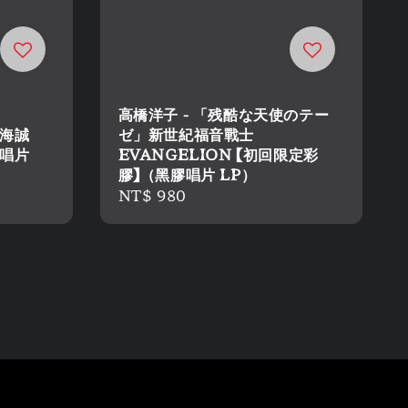
高橋洋子 - 「残酷な天使のテー
新海誠
ゼ」新世紀福音戰士
膠唱片
EVANGELION 【初回限定彩
膠】（黑膠唱片 LP）
Regular
NT$ 980
price