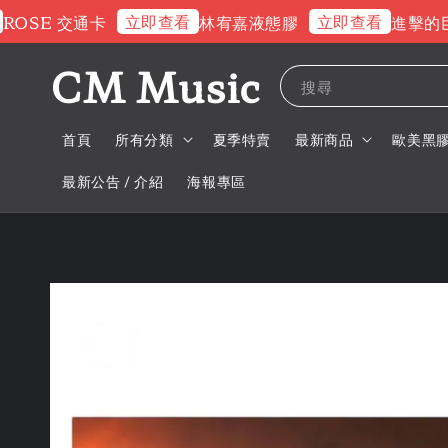
立即查看
立即查看
SE 交通卡
林宥嘉液態膠
進擊的巨人
CM Music
搜尋
首頁
所有分類
夏季特賣
最新商品
歐美黑
最新公告 / 介紹
海報專區