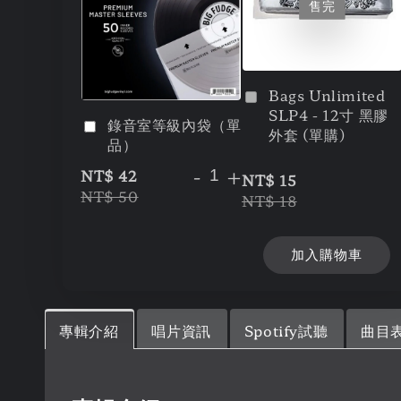
售完
Bags Unlimited
SLP4 - 12寸 黑膠
錄音室等級內袋（單
外套 (單購)
品）
-
+
NT$ 42
NT$ 15
NT$ 50
NT$ 18
加入購物車
專輯介紹
唱片資訊
Spotify試聽
曲目