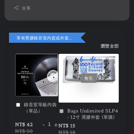
分享
享有黑膠錄音室內套或外套折扣
瀏覽全部
售完
錄音室等級內袋
Bags Unlimited SLP4
（單品）
- 12寸 黑膠外套 (單購)
-
+
NT$ 42
NT$ 15
NT$ 50
NT$ 18