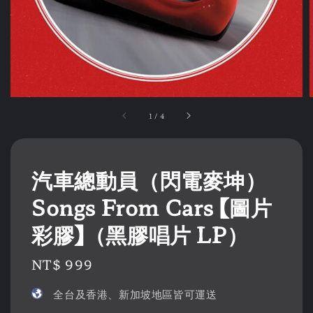
1
/
4
汽車總動員（閃電麥坤）
Songs From Cars 【圖片
彩膠】（黑膠唱片 LP）
Regular
NT$ 999
price
全台及香港、新加坡地區皆可運送