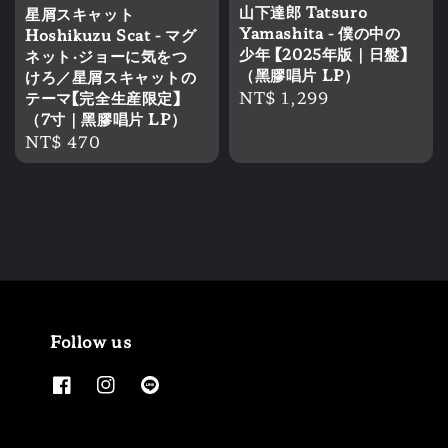
山下達郎 Tatsuro
星屑スキャット
Yamashita - 僕の中の
Hoshikuzu Scat - マグ
少年 【2025年版｜日盤】
ネット・ジョーに気をつ
（黑膠唱片 LP）
けろ／星屑スキャットの
Regular
NT$ 1,299
テーマ【完全生産限定】
（7寸｜黑膠唱片 LP）
price
Regular
NT$ 470
price
Follow us