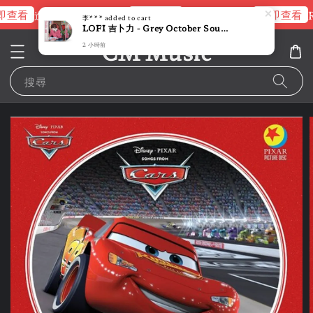
查看
立即查看
立即查看
進擊的巨人片頭曲
NANA 彩膠
R
李***
added to cart
LOFI 吉卜力 - Grey October Sound（限量圖片彩膠｜黑膠唱片 LP）
CM Music
2 小時前
搜尋