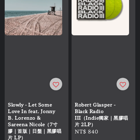
Slowly - Let Some
Robert Glasper -
Love In feat. Jonny
Black Radio
B. Lorenzo &
III（Indie獨家｜黑膠唱
Sareena Nicole（7寸
片 2LP）
膠｜首版｜日盤｜黑膠唱
Regular
NT$ 840
片 LP）
price