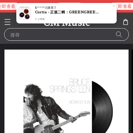
即查看
立即查看
立即查看
進擊的巨人片頭曲
NANA 彩膠
K****
已購買了
Cortis - 正規二輯：GREENGREEN 【CORTIS BALL 版】（CD）
CM Music
5 小時前
搜尋