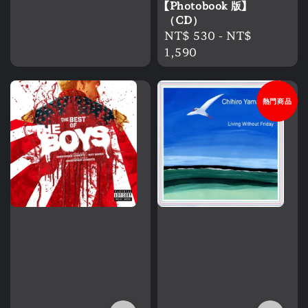
【Photobook 版】
（CD）
Regular
NT$ 530
-
NT$
price
1,590
熱門商品