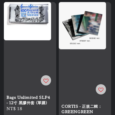
Bags Unlimited SLP4
- 12寸 黑膠外套 (單購)
CORTIS - 正規二輯：
Regular
NT$ 18
GREENGREEN
price