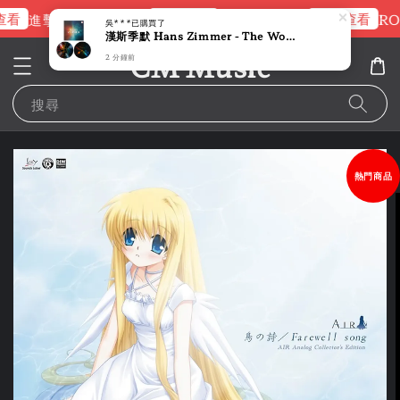
看
立即查看
立即查看
進擊的巨人片頭曲
NANA 彩膠
RO
吳***
已購買了
漢斯季默 Hans Zimmer - The World of Hans Zimmer - Best of（黑膠唱片 LP）
CM Music
2 分鐘前
搜尋
熱門商品