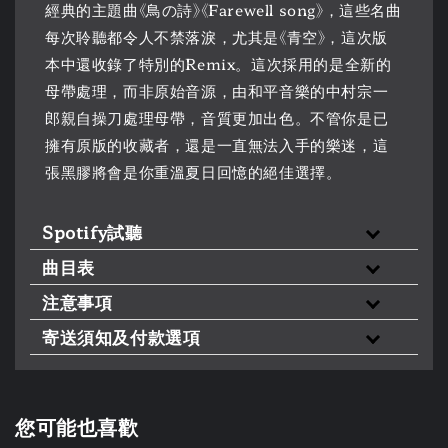
經典的主題曲《鳥の詩》《Farewell song》，這些名曲
每次聆聽都令人不禁落淚，尤其是《青空》，這次版
本中還收錄了特別的Remix。這次採用的是全新的
母帶處理，而非原始音源，由和平音樂的中村宗一
郎親自操刀處理母帶，音質更加出色。不管你是已
擁有原版的收藏者，還是一直無法入手的樂迷，這
張黑膠將會是你重溫夏日回憶的絕佳選擇。
Spotify試聽
曲目表
注意事項
寄送須知及付款選項
您可能也喜歡