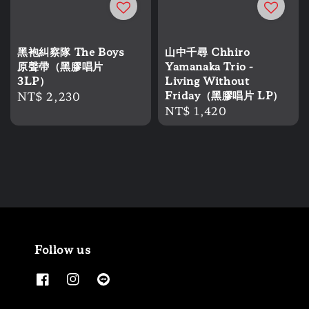
黑袍糾察隊 The Boys
山中千尋 Chhiro
原聲帶（黑膠唱片
Yamanaka Trio -
3LP）
Living Without
Regular
NT$ 2,230
Friday（黑膠唱片 LP）
Regular
NT$ 1,420
price
price
Follow us