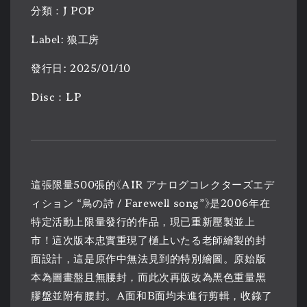
分類：J POP
Label: 狼工房
發行日: 2025/01/10
Disc：LP
這張限量500張的《AIR アナログコレクターズエデ
ィション “鳥の詩 / Farewell song”》是2006年在
特定活動上限量發行的作品，現已重新壓製並上
市！這次版本忠實重現了樋上いたる老師繪製的封
面設計，這是原作中無法見到的特別繪圖。原始版
本為圖畫盤且無腰封，而此次再版改為黑色重量黑
膠盤並附有腰封。A面和B面均未進行剪輯，收錄了